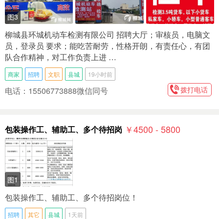
图3
柳城县环城机动车检测有限公司 招聘大厅；审核员，电脑文
员，登录员 要求；能吃苦耐劳，性格开朗，有责任心，有团
队合作精神，对工作负责上进 …
商家
招聘
文职
县城
19小时前
拨打电话
电话：15506773888微信同号
￥4500 - 5800
包装操作工、辅助工、多个待招岗
图1
包装操作工、辅助工、多个待招岗位！
招聘
其它
县城
1天前