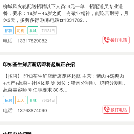
柳城风火轮配送招聘以下人员: 4元一单！招配送员专业送
餐，要求：18岁～45岁之间，有敬业精神，能吃苦耐劳，月
休2天，多劳多得 联系电话☎️1331782…
招聘
司机
县城
7月24日
拨打电话
电话：13317829082
印知荃生鲜店新店即将起航正在招
【招聘】 印知荃生鲜店新店即将起航 主营：猪肉 +鸡鸭肉
+水产+蔬菜+ 社区团购等 岗位：猪肉分割师、鸡鸭分割师、
蔬菜美容师 💚任职要求 30-5…
招聘
工人
县城
7月24日
拨打电话
电话：13768874090