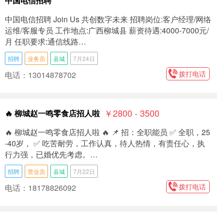
中国电信招聘
中国电信招聘 Join Us 共创数字未来 招聘岗位:客户经理/网络
运维/客服专员 工作地点:广西柳城县 薪资待遇:4000-7000元/
月 任职要求:通信线路…
招聘
业务员
县城
7月24日
拨打电话
电话：13014878702
￥2800 - 3500
🔥 柳城赵一鸣零食店招人啦
🔥 柳城赵一鸣零食店招人啦 🔥 📌 招：全职能员 ✅ 全职，25
-40岁， ✅ 吃苦耐劳，工作认真，待人热情，有责任心，执
行力强，已婚优先考虑。…
招聘
营业员
县城
7月22日
拨打电话
电话：18178826092