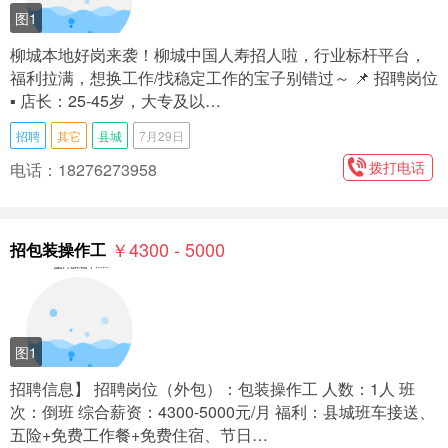
图1
柳城本地好岗来袭！柳城中国人寿招人啦，行业标杆平台，
福利拉满，想换工作/找稳定工作的宝子别错过～ 📌 招聘岗位
▪️ 店长：25-45岁，大专及以…
招聘
其它
县城
7月29日
拨打电话
电话：18276273958
￥4300 - 5000
招包装操作工
图1
招聘信息】 招聘岗位（外包）：包装操作工 人数：1人 班
次：倒班 综合薪资：4300-5000元/月 福利：县城班车接送、
五险+免费工作餐+免费住宿、节日…