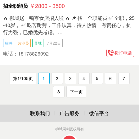
￥2800 - 3500
招全职能员
🔥 柳城赵一鸣零食店招人啦 🔥 📌 招：全职能员 ✅ 全职，25
-40岁， ✅ 吃苦耐劳，工作认真，待人热情，有责任心，执
行力强，已婚优先考虑。…
招聘
营业员
县城
7月22日
拨打电话
电话：18178826092
第1/105页
1
2
3
4
5
6
7
8
下一页
联系我们
广告服务
微信平台
柳城网
©版权所有