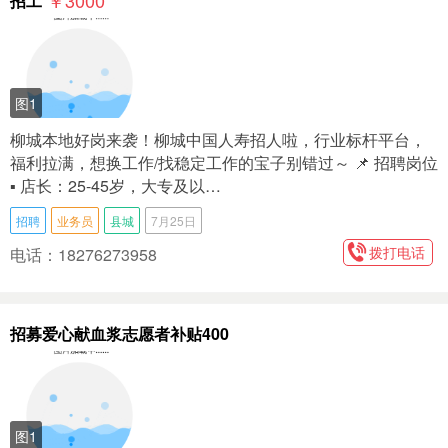
￥3000
招工
图1
柳城本地好岗来袭！柳城中国人寿招人啦，行业标杆平台，
福利拉满，想换工作/找稳定工作的宝子别错过～ 📌 招聘岗位
▪️ 店长：25-45岁，大专及以…
招聘
业务员
县城
7月25日
拨打电话
电话：18276273958
招募爱心献血浆志愿者补贴400
图1