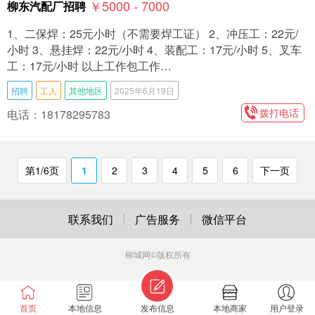
￥5000 - 7000
柳东汽配厂招聘
1、二保焊：25元小时（不需要焊工证） 2、冲压工：22元/
小时 3、悬挂焊：22元/小时 4、装配工：17元/小时 5、叉车
工：17元/小时 以上工作包工作…
招聘
工人
其他地区
2025年6月19日
拨打电话
电话：18178295783
第1/6页
1
2
3
4
5
6
下一页
联系我们
广告服务
微信平台
柳城网
©版权所有
首页
本地信息
发布信息
本地商家
用户登录