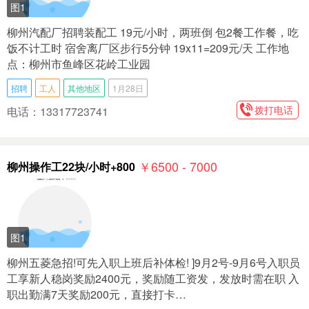
图1
柳州汽配厂招聘装配工 19元/小时，两班倒 包2餐工作餐，吃
饭不计工时 宿舍离厂区步行5分钟 19x11=209元/天 工作地
点：柳州市鱼峰区花岭工业园
招聘
工人
其他地区
1月28日
拨打电话
电话：13317723741
￥6500 - 7000
柳州操作工22块/小时+800
图1
柳州五菱急招!可先入职上班后补体检! ]9月2号-9月6号入职员
工享新人稳岗奖励2400元，奖励随工资发，发放时需在职 入
职出勤满7天奖励200元，直接打卡…