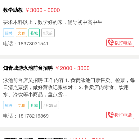
￥3000 - 6000
数学助教
要求本科以上，数学好的来，辅导初中高中生
招聘
文职
县城
3天前
拨打电话
电话：18378031541
￥2000 - 3000
知青城游泳池前台招聘
泳池前台店员招聘 工作内容 1. 负责泳池门票售卖、检票，每
日清点票据，做好营收记账核对； 2. 售卖店内零食、饮用
水、冷饮等小商品，盘点货…
招聘
文职
县城
7月28日
拨打电话
电话：18178216869