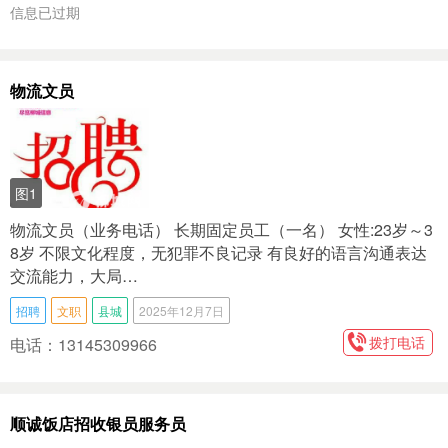
信息已过期
物流文员
图1
物‮文流‬员（业务电话） 长期固定员工（一名） 女性:23岁～3
8岁 不限文化程度，无‮罪犯‬不良记录 有良好的‮言语‬沟通表达‮
流交‬能力，大局…
招聘
文职
县城
2025年12月7日
拨打电话
电话：13145309966
顺诚饭店招收银员服务员