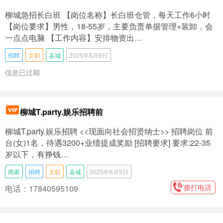
柳城急招长白班 【岗位名称】长白班仓管，每天工作6小时
【岗位要求】男性，18-55岁，主要负责单据管理+装卸，会
一点点电脑 【工作内容】安排物资出…
招聘
文职
县城
2025年6月6日
信息已过期
柳城T.party.娱乐招聘前
柳城T.party.娱乐招聘 <<现面向社会招贤纳士>> 招聘岗位 前
台(女)1名，待遇3200+业绩提成奖励 [招聘要求] 要求:22-35
岁以下，有挣钱…
商家
招聘
文职
县城
2025年6月5日
拨打电话
电话：17840595109