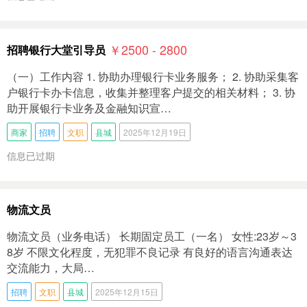
￥2500 - 2800
招聘银行大堂引导员
（一）工作内容 1. 协助办理银行卡业务服务； 2. 协助采集客
户银行卡办卡信息，收集并整理客户提交的相关材料； 3. 协
助开展银行卡业务及金融知识宣…
商家
招聘
文职
县城
2025年12月19日
信息已过期
物流文员
物‮文流‬员（业务电话） 长期固定员工（一名） 女性:23岁～3
8岁 不限文化程度，无‮罪犯‬不良记录 有良好的‮言语‬沟通表达‮
流交‬能力，大局…
招聘
文职
县城
2025年12月15日