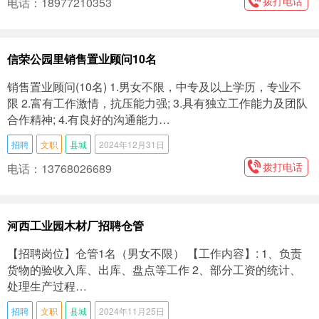
拨打电话
电话：18977210353
信荣公园里销售置业顾问10名
销售置业顾问(10名) 1.男女不限，中专及以上学历，专业不
限 2.富有工作激情，抗压能力强; 3.具有独立工作能力及团队
合作精神; 4.有良好的沟通能力…
招聘
文职
县城
2024年12月31日
拨打电话
电话：13768026689
河西工业园木材厂招聘仓管
【招‮岗聘‬位】仓管1名（男女不限） 【工作内容】: 1、负责
货物‮验的‬收入库、出库、盘点‮工等‬作 2、部分‮资工‬的统计、
处理生‮过产‬程…
招聘
文职
县城
2024年11月25日