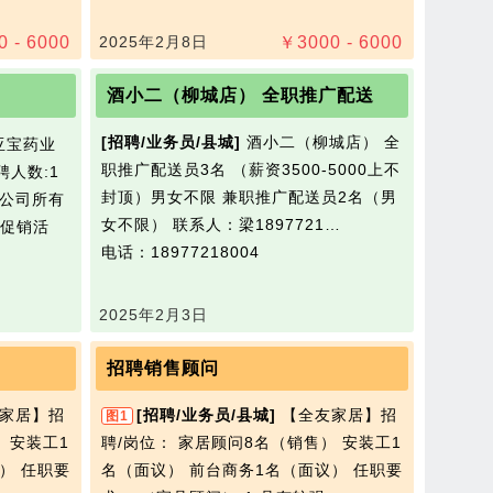
0 - 6000
2025年2月8日
￥
3000 - 6000
酒小二（柳城店） 全职推广配送
[招聘/业务员/县城]
酒小二（柳城店） 全
亚宝药业
职推广配送员3名 （薪资3500-5000上不
聘人数:1
封顶）男女不限 兼职推广配送员2名（男
责公司所有
女不限） 联系人：梁1897721…
促销活
电话：18977218004
2025年2月3日
招聘销售顾问
家居】招
[招聘/业务员/县城]
【全友家居】招
图1
 安装工1
聘/岗位： 家居顾问8名（销售） 安装工1
） 任职要
名（面议） 前台商务1名（面议） 任职要