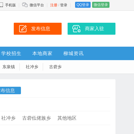
QQ登录
微信登录
手机版
微信平台
注册
/
登录
发布信息
商家入驻
学校招生
本地商家
柳城资讯
东泉镇
社冲乡
古砦乡
发布信息
社冲乡
古砦仫佬族乡
其他地区