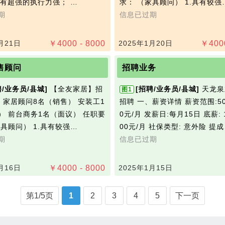
.具有超强的执行力强； …
求： （家具顾问） 1.具有较强
期
信息已过期
月21日
￥
4000 - 8000
2025年1月20日
￥
400
售顾问
招聘业务
聘/业务员/县城]
【全友家居】招
[招聘/业务员/县城]
天龙泉
图1
： 家居顾问8名（销售） 安装工1
招聘 一、薪资详情 薪资范围:500
） 前台商务1名（面议） 任职要
0元/月 发薪日:每月15日 底薪: 1
家具顾问） 1.具有较强…
00元/月 社保类型: 意外险 提
期
信息已过期
月16日
￥
4000 - 8000
2025年1月15日
第1/5页
1
2
3
4
5
下一页