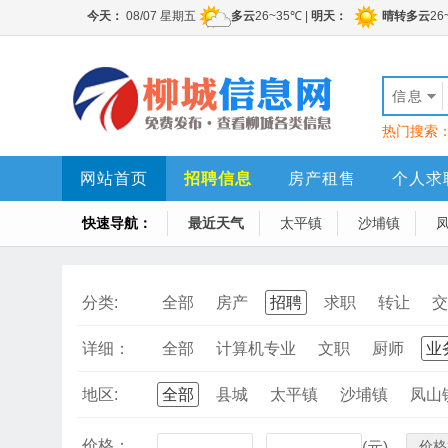
信息
热门搜索
网站首页
招聘信息
房产租售
个人求
快速导航：
最近天气
太平镇
沙埔镇
分类:
全部
房产
招聘
求职
转让
交
详细：
全部
计算机专业
文职
厨师
业
地区:
全部
县城
太平镇
沙埔镇
凤山
价格：
价格
-
(元)