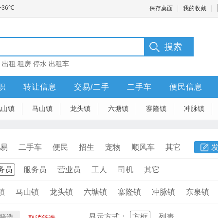
保存桌面
我的收藏
：
出租
租房
停水
出租车
职
转让信息
交易/二手
二手车
便民信息
凤山镇
马山镇
龙头镇
六塘镇
寨隆镇
冲脉镇
易
二手车
便民
招生
宠物
顺风车
其它
务员
服务员
营业员
工人
司机
其它
镇
马山镇
龙头镇
六塘镇
寨隆镇
冲脉镇
东泉镇
显示方式：
方框
列表
筛选