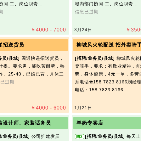
协同 二、岗位职责…
域内部门协同 二、岗位职责…
期
信息已过期
￥
4000 - 7000
3月24日
￥
350
递招送货员
柳城风火轮配送 招外卖骑
务员/县城]
圆通快递招送货员，
[招聘/业务员/县城]
柳城风火轮
计提。要求男，能吃苦耐劳，熟
卖骑手，要求：有敬业精神，能
作。25-40，已婚已育，月休三
劳，身体健康，4元一单，多劳
息已过期
系电话☎️158 7823 8166刘经
电话：158 7823 8166
￥
4000 - 6000
1月21日
装设计师、家装话务员
羊奶专卖店
聘/业务员/县城]
公司‬扩建发展，
[招聘/业务员/县城]
每天上
图2