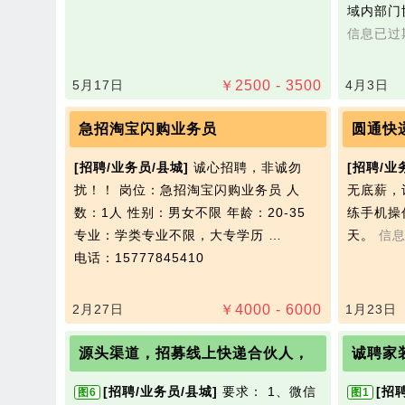
域内部门
信息已过
5月17日
￥
2500 - 3500
4月3日
急招淘宝闪购业务员
圆通快
[招聘/业务员/县城]
诚心招聘，非诚勿
[招聘/业
扰！！ 岗位：急招淘宝闪购业务员 人
无底薪，
数：1人 性别：男女不限 年龄：20-35
练手机操
专业：学类专业不限，大专学历 …
天。
信
电话：15777845410
2月27日
￥
4000 - 6000
1月23日
源头渠道，招募线上快递合伙人，
诚聘家
[招聘/业务员/县城]
要求： 1、微信
[招
图6
图1