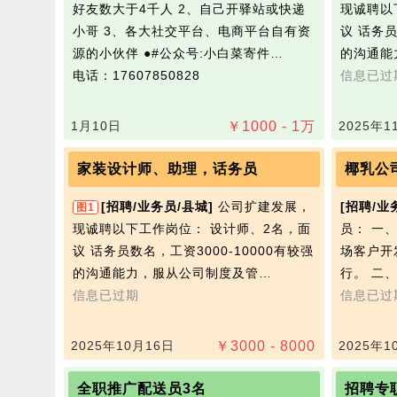
好友数大于4千人 2、自己开驿站或快递
现诚聘以
小哥 3、各大社交平台、电商平台自有资
议 话务员
源的小伙伴 ●#公众号:小白菜寄件…
的沟通能
电话：17607850828
信息已过
1月10日
￥
1000 - 1
万
2025年1
家装设计师、助理，话务员
椰乳公
[招聘/业务员/县城]
公司‬扩建发展，
[招聘/业
图1
现诚聘以下工作岗位： 设计师、2名，面
员： 一
议 话务员‬数名，工资3000-10000有较强‬
场客户开
的沟通能力，服从公司制度及管…
行。 二
信息已过期
信息已过
2025年10月16日
￥
3000 - 8000
2025年1
全职推广配送员3名
招聘专