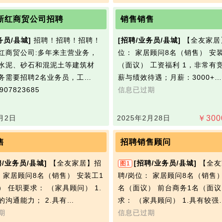
新红商贸公司招聘
销售销售
务员/县城]
招聘！招聘！招聘！
[招聘/业务员/县城]
【全友家居
红商贸公司:多年来主营业务，
位： 家居顾问8名（销售） 安
水泥、砂石和混泥土等建筑材
（面议） 工资福利 1，非常有
务需要招聘2名业务员，工…
薪与绩效待遇；月薪：3000+…
07823685
信息已过期
月2日
2025年2月28日
￥
300
售
招聘销售顾问
聘/业务员/县城]
【全友家居】招
[招聘/业务员/县城]
【全友
图1
： 家居顾问8名（销售） 安装工1
聘/岗位： 家居顾问8名（销售）
） 任职要求： （家具顾问） 1.
名（面议） 前台商务1名（面议
的沟通能力； 2.具有…
求： （家具顾问） 1.具有较强
期
信息已过期