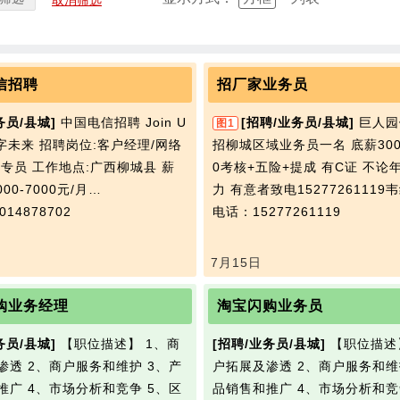
取消筛选
信招聘
招厂家业务员
务员/县城]
中国电信招聘 Join U
[招聘/业务员/县城]
巨人园
图1
字未来 招聘岗位:客户经理/网络
招柳城区域业务员一名 底薪300
服专员 工作地点:广西柳城县 薪
0考核+五险+提成 有C证 不论
00-7000元/月…
力 有意者致电15277261119
14878702
电话：15277261119
7月15日
购业务经理
淘宝闪购业务员
务员/县城]
【职位描述】 1、商
[招聘/业务员/县城]
【职位描述
渗透 2、商户服务和维护 3、产
户拓展及渗透 2、商户服务和维
推广 4、市场分析和竞争 5、区
品销售和推广 4、市场分析和竞