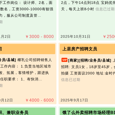
下工作岗位： 设计师、2名，面
2点，下午14点到18点 宝妈优
‬数名，工资3000-10000有较强‬
天，每天上班8小时
信息已过期
力，服从公司制度及管…
期
1月2日
￥
3000 - 8000
2025年10月31日
￥
250
司
上居房产招聘文员
务员/县城]
椰乳公司招聘销售人
[商家]
[招聘/业务员/县城]
、工作内容： 1.负责当地区域市
招聘: 文员1女，18岁至45岁
发、拓展，客情维护，跟进执
拍摄 工资面议2000 地址:金
、任职要求： 1、有快消…
信息已过期
期
0月12日
￥
4000 - 6000
2025年9月17日
职、兼职业务员
饿了么外卖招聘市场经理B