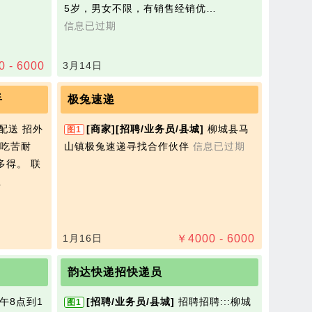
5岁，男女不限，有销售经销优…
信息已过期
0 - 6000
3月14日
手
极兔速递
配送 招外
[商家]
[招聘/业务员/县城]
柳城县马
图1
吃苦耐
山镇极兔速递寻找合作伙伴
信息已过期
多得。 联
理
1月16日
￥
4000 - 6000
韵达快递招快递员
午8点到1
[招聘/业务员/县城]
招聘招聘:::柳城
图1