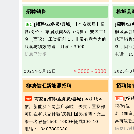
招聘销售
柳城县
[招聘/业务员/县城]
【全友家居】招
[招聘/业
图1
聘/岗位： 家居顾问8名（销售） 安装工1
柳城县新
名（面议） 工资福利 1，非常有竞争力的
代理销售
底薪与绩效待遇；月薪：3000+…
料，因业
信息已过期
电话：139
2025年3月12日
￥
3000 - 6000
2025年3
柳城信汇新能源招聘
招聘销
[招
[商家]
[招聘/业务员/县城]
🔥柳城🔥
图1
聘/岗位
信汇新能源丶网点启动啦！买卖，置换都
名（面议
可以在柳城交付啦[庆祝] 1️⃣另招聘：女主
具有较强
播一名底薪1500-4000➕提成300-10…
信息已过
电话：13407866686