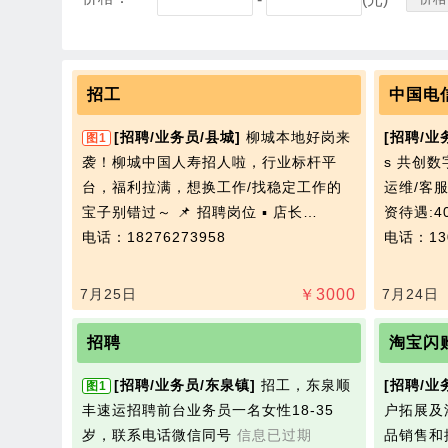
招工
中国电
[招聘/业务员/县城]
柳城本地好岗来
[招聘/业
图1
袭！柳城中国人寿招人啦，行业标杆平
s 共创数
台，福利拉满，想换工作/找稳定工作的
运维/客
宝子别错过～ 📌 招聘岗位 ▪️ 店长…
资待遇:40
电话：18276273958
电话：130
7月25日
￥
3000
7月24日
招聘
淘宝闪
[招聘/业务员/东泉镇]
招工，东泉顺
[招聘/业
图1
丰速运招聘前台业务员一名女性18-35
户拓展及
岁，联系电话微信同号
信息已过期
品销售和