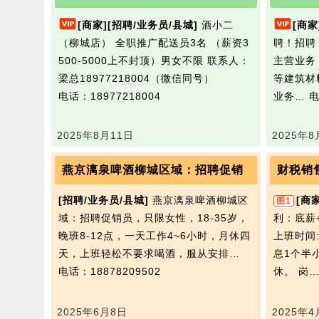
[商家]
[招聘/业务员/县城]
酒小二
[商家
（柳城店） 全职推广配送员3名 （薪资3
聘！招聘
500-5000上不封顶）男女不限 联系人：
主营业务
梁总18977218004（微信同号）
等建筑材
电话：18977218004
业务…
电
2025年8月11日
2025年8
燕京漓泉啤酒柳城区域：招聘促销
财税销
[招聘/业务员/县城]
燕京漓泉啤酒柳城区
[商家
图1
域：招聘促销员，只限女性，18-35岁，
利：底薪
晚班8-12点，一天工作4~6小时，月休四
上班时间:
天，上班轻松不要求喝酒，服从安排…
息1个半
电话：18878209502
休。 岗
2025年6月8日
2025年4