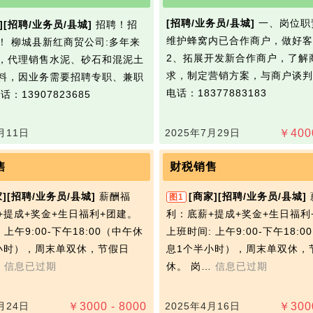
[招聘/业务员/县城]
一、岗位职
]
[招聘/业务员/县城]
招聘！招
维护蜂窝内已合作商户，做好客
！ 柳城县新红商贸公司:多年来
2、拓展开发新合作商户，了解
，代理销售水泥、砂石和混泥土
求，制定营销方案，与商户谈判
料，因业务需要招聘专职、兼职
电话：18377883183
话：13907823685
月11日
2025年7月29日
￥
400
售
财税销售
]
[招聘/业务员/县城]
薪酬福
[商家]
[招聘/业务员/县城]
图1
+提成+奖金+生日福利+团建。
利：底薪+提成+奖金+生日福利
 上午9:00-下午18:00（中午休
上班时间: 上午9:00-下午18:
小时），周末单双休，节假日
息1个半小时），周末单双休，
…
信息已过期
休。 岗…
信息已过期
月24日
￥
3000 - 8000
2025年4月16日
￥
300