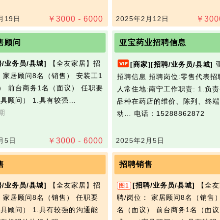
月19日
￥
3000 - 6000
2025年2月12日
￥
300
售顾问
亚宝药业招聘信息
聘/业务员/县城]
【全友家居】招
[商家]
[招聘/业务员/县城]
： 家居顾问8名（销售） 安装工1
招聘信息 招聘岗位:零售代表招
） 前台商务1名（面议） 任职要
人常住地:南宁工作职责: 1.负
家具顾问） 1.具有较强…
品种在药店的维价、陈列、终端
期
动…
电话：15288862872
月5日
￥
3000 - 6000
2025年2月5日
售
招聘销售
聘/业务员/县城]
【全友家居】招
[招聘/业务员/县城]
【全友
图1
： 家居顾问8名（销售） 任职要
聘/岗位： 家居顾问8名（销售）
家具顾问） 1.具有较强的沟通能
名（面议） 前台商务1名（面议