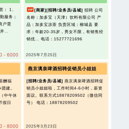
责： 1、
[商家]
[招聘/业务员/县城]
招聘 公司
勤服务；
名称：加多宝（天津）饮料有限公司 产
商户需
品：加多宝凉茶 负责区域：柳城县 要
并…
求：年龄20-35岁，男女不限，有销售经
销优…
电话：15277721696
0 - 6000
2025年7月25日
燕京漓泉啤酒招聘促销员小姐姐
薪酬福
[招聘/业务员/县城]
燕京漓泉啤酒招聘促
+团建。
销员小姐姐啦，工作时间4-6小时，薪资
00（中午休
面议。联系方式18878209502（微信同
节假日
号）
电话：18878209502
0 - 8000
2025年3月23日