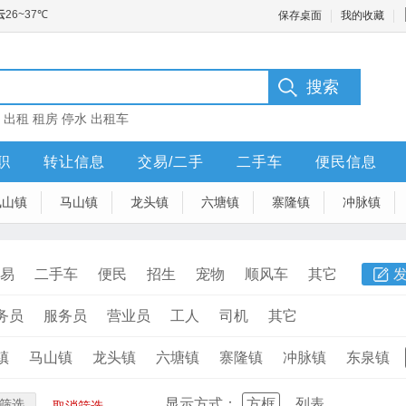
保存桌面
我的收藏
：
出租
租房
停水
出租车
职
转让信息
交易/二手
二手车
便民信息
凤山镇
马山镇
龙头镇
六塘镇
寨隆镇
冲脉镇
易
二手车
便民
招生
宠物
顺风车
其它
务员
服务员
营业员
工人
司机
其它
镇
马山镇
龙头镇
六塘镇
寨隆镇
冲脉镇
东泉镇
显示方式：
方框
列表
筛选