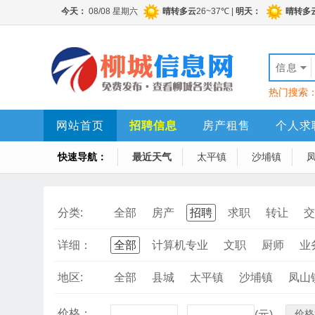
信息
热门搜索
网站首页
招聘信息
房产租售
个人求
快速导航：
最近天气
太平镇
沙埔镇
分类:
全部
房产
招聘
求职
转让
交
详细：
全部
计算机专业
文职
厨师
业
地区:
全部
县城
太平镇
沙埔镇
凤山
价格：
价格
-
(元)