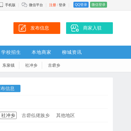
QQ登录
微信登录
手机版
微信平台
注册
/
登录
发布信息
商家入驻
学校招生
本地商家
柳城资讯
东泉镇
社冲乡
古砦乡
发布信息
社冲乡
古砦仫佬族乡
其他地区