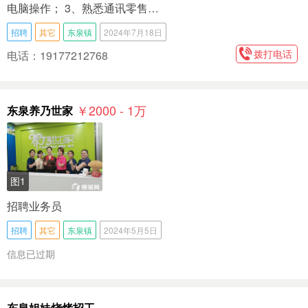
电脑操作； 3、熟悉通讯零售…
招聘
其它
东泉镇
2024年7月18日
拨打电话
电话：19177212768
￥2000 - 1
万
东泉养乃世家
图1
招聘业务员
招聘
其它
东泉镇
2024年5月5日
信息已过期
东泉姐妹烧烤招工