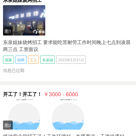
图1
东泉姐妹烧烤招工 要求能吃苦耐劳工作时间晚上七点到凌晨
两三点 工资面议
商家
招聘
工人
东泉镇
2023年5月31日
信息已过期
￥3000 - 6000
开工了！开工了！
图2