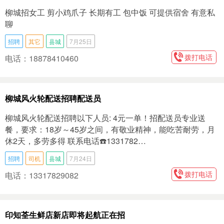
柳城招女工 剪小鸡爪子 长期有工 包中饭 可提供宿舍 有意私
聊
招聘
其它
县城
7月25日
拨打电话
电话：18878410460
柳城风火轮配送招聘配送员
柳城风火轮配送招聘以下人员: 4元一单！招配送员专业送
餐，要求：18岁～45岁之间，有敬业精神，能吃苦耐劳，月
休2天，多劳多得 联系电话☎️1331782…
招聘
司机
县城
7月24日
拨打电话
电话：13317829082
印知荃生鲜店新店即将起航正在招