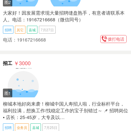
图2
大家好！因发展需求现大量招聘缝盘熟手，有意者请联系本
人。电话：19167216668（微信同号）
招聘
其它
县城
7月27日
拨打电话
电话：19167216668
￥3000
招工
图1
柳城本地好岗来袭！柳城中国人寿招人啦，行业标杆平台，
福利拉满，想换工作/找稳定工作的宝子别错过～ 📌 招聘岗位
▪️ 店长：25-45岁，大专及以…
招聘
业务员
县城
7月25日