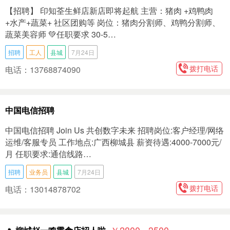
【招聘】 印知荃生鲜店新店即将起航 主营：猪肉 +鸡鸭肉
+水产+蔬菜+ 社区团购等 岗位：猪肉分割师、鸡鸭分割师、
蔬菜美容师 💚任职要求 30-5…
招聘
工人
县城
7月24日
拨打电话
电话：13768874090
中国电信招聘
中国电信招聘 Join Us 共创数字未来 招聘岗位:客户经理/网络
运维/客服专员 工作地点:广西柳城县 薪资待遇:4000-7000元/
月 任职要求:通信线路…
招聘
业务员
县城
7月24日
拨打电话
电话：13014878702
￥2800 - 3500