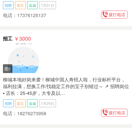
招聘
其它
县城
7月31日
拨打电话
电话：17376125137
￥3000
招工
图1
柳城本地好岗来袭！柳城中国人寿招人啦，行业标杆平台，
福利拉满，想换工作/找稳定工作的宝子别错过～ 📌 招聘岗位
▪️ 店长：25-45岁，大专及以…
招聘
其它
县城
7月29日
拨打电话
电话：18276273958