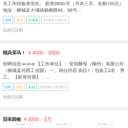
关工作经验者优先。 薪资2600/月（月休三天、全勤100元）
地址：柳城县大埔镇杨柳路66、68号…
招聘
其它
沙埔镇
2025年12月1日
信息已过期
￥4000 - 5500
招兵买马！
招聘信息📣📣📣 【工作单位】： 安琪‭酵母（柳州）有限公司
（柳城县河西工业园） 一、岗位内容 岗位1：包装工2名，男
工。 【薪资待遇】：…
招聘
其它
县城
2025年11月29日
信息已过期
￥3000 - 3
万
旧衣回收