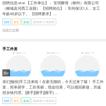
招聘信息📣📣 【工作单位】： 安琪‭酵母（柳州）有限公司
（柳城县河西工业园） 【招聘岗位】：车间保洁1人，女工
年龄45岁以下。 【招聘要求】…
招聘
其它
县城
2025年11月25日
信息已过期
手工外发
图4
亲们[愉快]手工活来啦！在家无聊的，今天过来了啵！ 手工外
发，简单易学，工价美丽，现金结算，可以领回家做，另诚
招乡镇代理。[握手][握手][握手] …
招聘
其它
县城
2025年11月25日