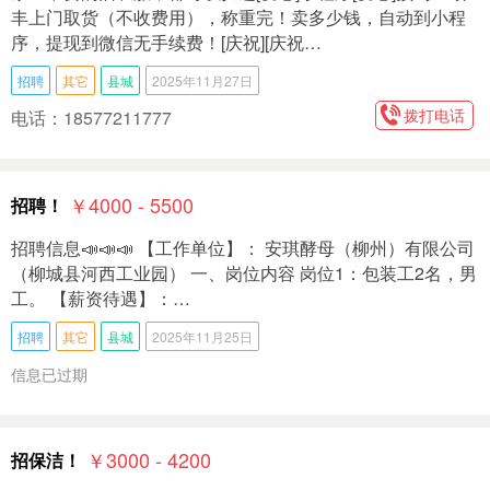
丰上门取货（不收费用），称重完！卖多少钱，自动到小程
序，提现到微信无手续费！[庆祝][庆祝…
招聘
其它
县城
2025年11月27日
拨打电话
电话：18577211777
￥4000 - 5500
招聘！
招聘信息📣📣📣 【工作单位】： 安琪‭酵母（柳州）有限公司
（柳城县河西工业园） 一、岗位内容 岗位1：包装工2名，男
工。 【薪资待遇】：…
招聘
其它
县城
2025年11月25日
信息已过期
￥3000 - 4200
招保洁！