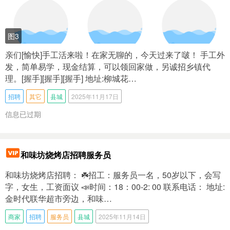
图3
亲们[愉快]手工活来啦！在家无聊的，今天过来了啵！ 手工外
发，简单易学，现金结算，可以领回家做，另诚招乡镇代
理。[握手][握手][握手] 地址:柳城花…
招聘
其它
县城
2025年11月17日
信息已过期
和味坊烧烤店招聘服务员
和味坊烧烤店招聘： ☘️招工：服务员一名，50岁以下，会写
字，女生，工资面议 📣时间：18：00-2: 00 联系电话： 地址:
金时代联华超市旁边，和味…
商家
招聘
服务员
县城
2025年11月14日