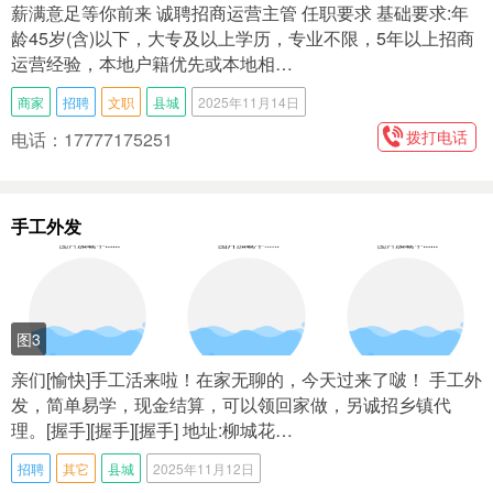
薪满意足等你前来 诚聘招商运营主管 任职要求 基础要求:年
龄45岁(含)以下，大专及以上学历，专业不限，5年以上招商
运营经验，本地户籍优先或本地相…
商家
招聘
文职
县城
2025年11月14日
拨打电话
电话：17777175251
手工外发
图3
亲们[愉快]手工活来啦！在家无聊的，今天过来了啵！ 手工外
发，简单易学，现金结算，可以领回家做，另诚招乡镇代
理。[握手][握手][握手] 地址:柳城花…
招聘
其它
县城
2025年11月12日