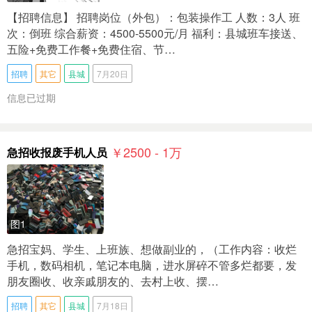
【招聘信息】 招聘岗位（外包）：包装操作工 人数：3人 班
次：倒班 综合薪资：4500-5500元/月 福利：县城班车接送、
五险+免费工作餐+免费住宿、节…
招聘
其它
县城
7月20日
信息已过期
￥2500 - 1
万
急招收报废手机人员
图1
急招宝妈、学生、上班族、想做副业的，（工作内容：收烂
手机，数码相机，笔记本电脑，进水屏碎不管多烂都要，发
朋友圈收、收亲戚朋友的、去村上收、摆…
招聘
其它
县城
7月18日