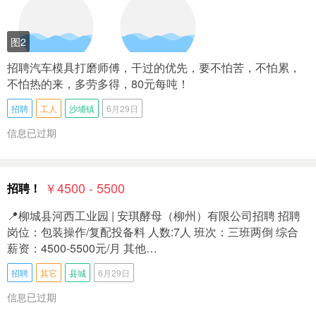
图2
招聘汽车模具打磨师傅，干过的优先，要不怕苦，不怕累，
不怕热的来，多劳多得，80元每吨！
招聘
工人
沙埔镇
6月29日
信息已过期
￥4500 - 5500
招聘！
📍柳城县河西工业园 | 安琪酵母（柳州）有限公司招聘 招聘
岗位：包装操作/复配投备料 人数:7人 班次：三班两倒 综合
薪资：4500-5500元/月 其他…
招聘
其它
县城
6月29日
信息已过期