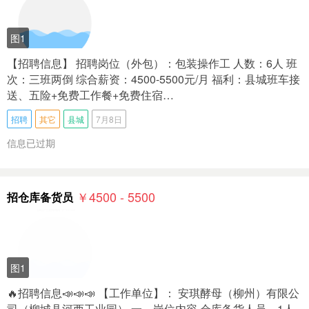
图1
【招聘信息】 招聘岗位（外包）：包装操作工 人数：6人 班
次：三班两倒 综合薪资：4500-5500元/月 福利：县城班车接
送、五险+免费工作餐+免费住宿…
招聘
其它
县城
7月8日
信息已过期
￥4500 - 5500
招仓库备货员
图1
🔥招聘信息📣📣📣 【工作单位】： 安琪‭酵母（柳州）有限公
司（柳城县河西工业园） 一、岗位内容 仓库备货人员，1人