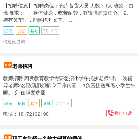
【招聘信息】 招聘岗位：仓库备货人员 人数：1人 班次：白
班 要求： 1、身体健康，吃苦耐劳，有较强的责任心。 2、
持有叉车证，能熟练开叉车。 …
招聘
其它
县城
7月13日
信息已过期
老师招聘
教师招聘 因发教育教学需要急招小学午托接老师1名 ，晚辅
导老师2名[玫瑰][玫瑰] 🎈工作内容： 1负责接送和看小学生午
睡。 🎈 任职要求爱…
商家
招聘
其它
县城
7月11日
拨打电话
电话：18172192198
职工食堂招一名炒大锅菜的师傅