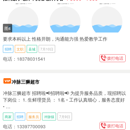
图4
要求本科以上 性格开朗，沟通能力强 热爱教学工作
招聘
文职
县城
7月10日
拨打电话
电话：18378031541
冲脉三狮超市
冲脉三狮超市 招聘啦📢招聘啦📢 为提升服务品质，现招聘以
下岗位： 1. 生鲜理货员 ： 1名 ◦ 工作认真细心，服务态度好
◦ …
商家
招聘
服务员
冲脉镇
7月9日
拨打电话
电话：13397700093