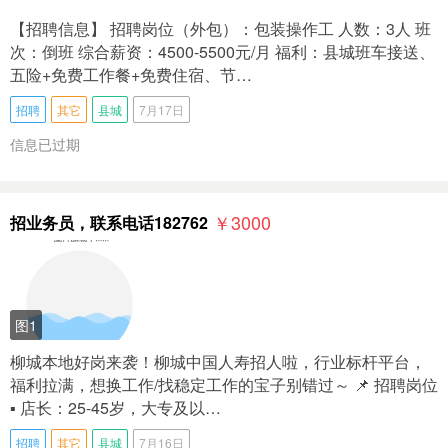
【招聘信息】 招聘岗位（外包）：包装操作工 人数：3人 班
次：倒班 综合薪资：4500-5500元/月 福利：县城班车接送、
五险+免费工作餐+免费住宿、节…
招聘
其它
县城
7月17日
信息已过期
￥3000
招业务员，联系电话182762
图1
柳城本地好岗来袭！柳城中国人寿招人啦，行业标杆平台，
福利拉满，想换工作/找稳定工作的宝子别错过～ 📌 招聘岗位
▪️ 店长：25-45岁，大专及以…
招聘
其它
县城
7月16日