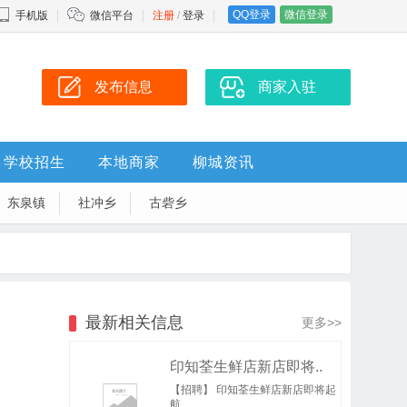
QQ登录
微信登录
手机版
微信平台
注册
/
登录
发布信息
商家入驻
学校招生
本地商家
柳城资讯
东泉镇
社冲乡
古砦乡
最新相关信息
更多>>
印知荃生鲜店新店即将..
【招聘】 印知荃生鲜店新店即将起
航 ..