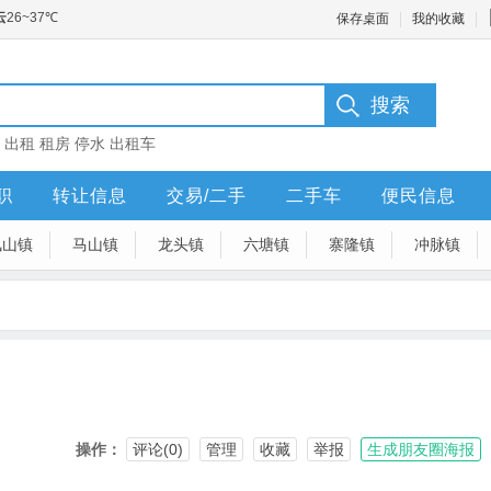
保存桌面
我的收藏
：
出租
租房
停水
出租车
职
转让信息
交易/二手
二手车
便民信息
凤山镇
马山镇
龙头镇
六塘镇
寨隆镇
冲脉镇
操作：
评论(0)
管理
收藏
举报
生成朋友圈海报