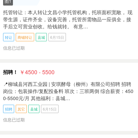
图1
托管转让：本人转让文昌小学托管机构，托班面积宽敞， 现
带生源，证件齐全，设备完善，托管所需物品一应俱全，接
手后立可营业创收。给钱就转。 有意…
转让
商铺转让
县城
6月15日
信息已过期
￥4500 - 5500
招聘！
📍柳城县河西工业园 | 安琪酵母（柳州）有限公司招聘 招聘
岗位：包装操作/复配投备料 班次：三班两倒 综合薪资：450
0-5500元/月 其他福利：县城…
招聘
其它
县城
6月15日
信息已过期