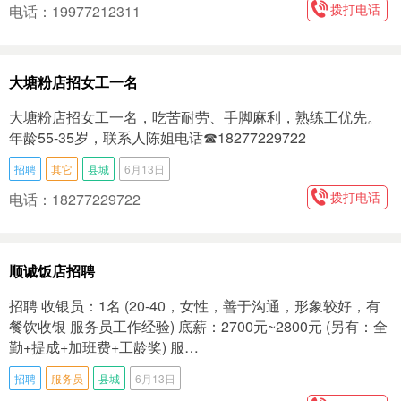
拨打电话
电话：19977212311
大塘粉店招女工一名
大塘粉店招女工一名，吃苦耐劳、手脚麻利，熟练工优先。
年龄55-35岁，联系人陈姐电话☎18277229722
招聘
其它
县城
6月13日
拨打电话
电话：18277229722
顺诚饭店招聘
招聘 收银员：1名 (20-40，女性，善于沟通，形象较好，有
餐饮收银 服务员工作经验) 底薪：2700元~2800元 (另有：全
勤+提成+加班费+工龄奖) 服…
招聘
服务员
县城
6月13日