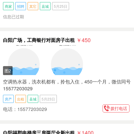
商家
招聘
其它
县城
5月25日
信息已过期
￥450
白阳广场，工商银行对面房子出租
图2
空调热水器，洗衣机都有，拎包入住，450一个月，微信同号
15577203029
房产
出租
县城
5月23日
拨打电话
电话：15577203029
￥1400
白阳福郡电梯房三房两厅全新出租