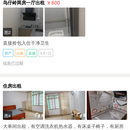
￥800
鸟仔岭两房一厅出租
图2
直接拎包入住干净卫生
房产
出租
县城
6月1日
信息已过期
住房出租
图4
大单间出租，有空调洗衣机热水器，有床桌子椅子，有厨房