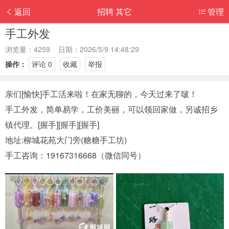
返回
招聘 其它
管理
手工外发
浏览量：4259 日期：2026/5/9 14:48:29
操作：
评论 0
收藏
举报
亲们[愉快]手工活来啦！在家无聊的，今天过来了啵！
手工外发，简单易学，工价美丽，可以领回家做，另诚招乡
镇代理。[握手][握手][握手]
地址:柳城花苑大门旁(糖糖手工坊)
手工咨询：19167316668（微信同号）