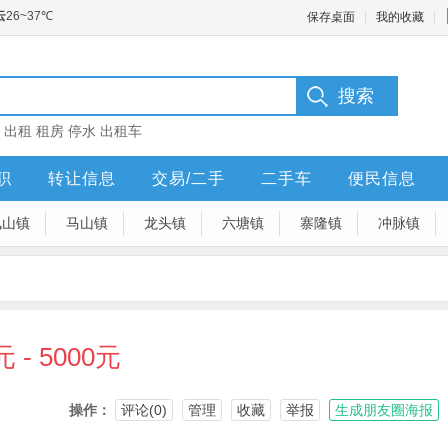
保存桌面
我的收藏
：
出租
租房
停水
出租车
职
转让信息
交易/二手
二手车
便民信息
凤山镇
马山镇
龙头镇
六塘镇
寨隆镇
冲脉镇
 - 5000元
操作：
评论(0)
管理
收藏
举报
生成朋友圈海报