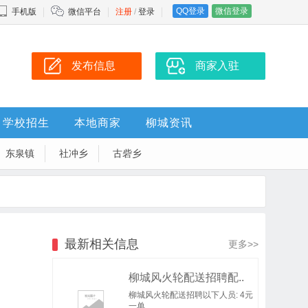
QQ登录
微信登录
手机版
微信平台
注册
/
登录
发布信息
商家入驻
学校招生
本地商家
柳城资讯
东泉镇
社冲乡
古砦乡
最新相关信息
更多>>
柳城风火轮配送招聘配..
柳城风火轮配送招聘以下人员: 4元
一单..