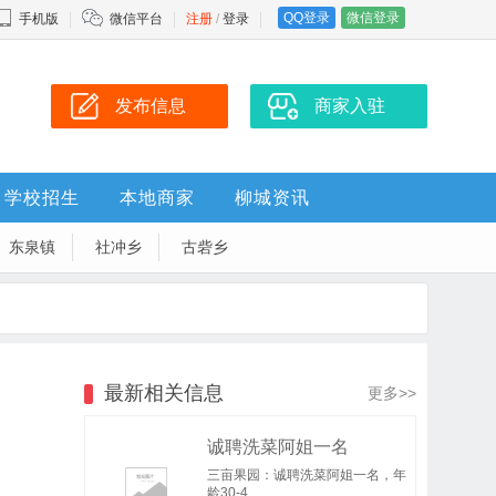
QQ登录
微信登录
手机版
微信平台
注册
/
登录
发布信息
商家入驻
学校招生
本地商家
柳城资讯
东泉镇
社冲乡
古砦乡
最新相关信息
更多>>
诚聘洗菜阿姐一名
三亩果园：诚聘洗菜阿姐一名，年
龄30-4..