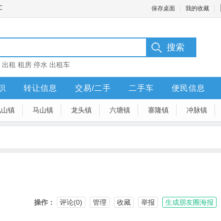
保存桌面
我的收藏
：
出租
租房
停水
出租车
职
转让信息
交易/二手
二手车
便民信息
凤山镇
马山镇
龙头镇
六塘镇
寨隆镇
冲脉镇
操作：
评论(0)
管理
收藏
举报
生成朋友圈海报