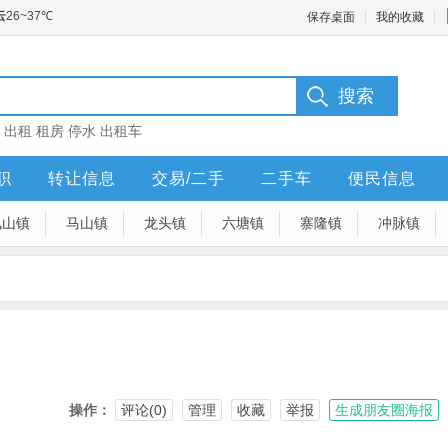
保存桌面
我的收藏
：
出租
租房
停水
出租车
职
转让信息
交易/二手
二手车
便民信息
凤山镇
马山镇
龙头镇
六塘镇
寨隆镇
冲脉镇
操作：
评论(0)
管理
收藏
举报
生成朋友圈海报