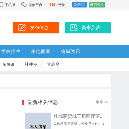
QQ登录
微信登录
手机版
微信平台
注册
/
登录
发布信息
商家入驻
学校招生
本地商家
柳城资讯
东泉镇
社冲乡
古砦乡
最新相关信息
更多>>
柳城商贸城三房两厅两..
1.房屋简单装修，可拎包入住。 2.
三..