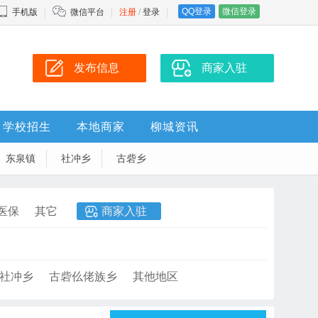
QQ登录
微信登录
手机版
微信平台
注册
/
登录
发布信息
商家入驻
学校招生
本地商家
柳城资讯
东泉镇
社冲乡
古砦乡
医保
其它
商家入驻
社冲乡
古砦仫佬族乡
其他地区