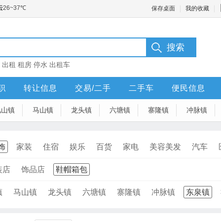
保存桌面
我的收藏
：
出租
租房
停水
出租车
职
转让信息
交易/二手
二手车
便民信息
凤山镇
马山镇
龙头镇
六塘镇
寨隆镇
冲脉镇
饰
家装
住宿
娱乐
百货
家电
美容美发
汽车
装店
饰品店
鞋帽箱包
镇
马山镇
龙头镇
六塘镇
寨隆镇
冲脉镇
东泉镇