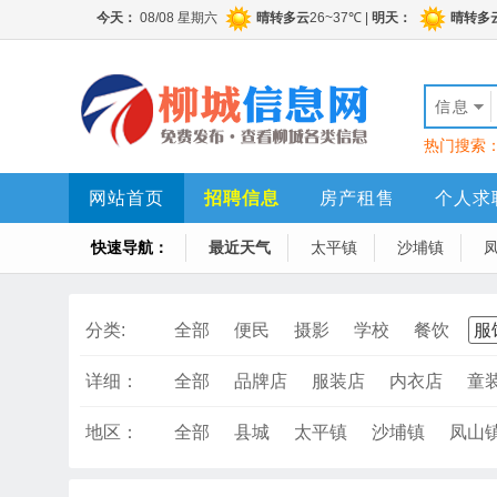
信息
热门搜索
网站首页
招聘信息
房产租售
个人求
快速导航：
最近天气
太平镇
沙埔镇
分类:
全部
便民
摄影
学校
餐饮
服
详细：
全部
品牌店
服装店
内衣店
童
地区：
全部
县城
太平镇
沙埔镇
凤山