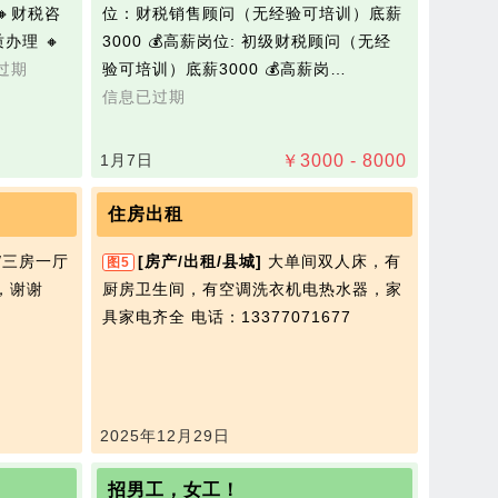
🔸财税咨
位‌：财税销售顾问（无经验可培训）底薪
办理 🔸
3000 💰高薪岗位: 初级财税顾问（无经
过期
验可培训）底薪3000 💰高薪岗…
信息已过期
1月7日
￥
3000 - 8000
住房出租
/三房一厅
[房产/出租/县城]
大单间双人床，有
图5
，谢谢
厨房卫生间，有空调洗衣机电热水器，家
具家电齐全
电话：13377071677
2025年12月29日
招男工，女工！