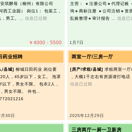
 安琪‭酵母（柳州）有限公司
主营： 🔸注册公司🔸代理记账 
河西工业园） 岗位1： 包装工，
询🔸商标注册 🔸公司注销🔸资质
名，男工。…
信息已过期
乱账整理🔸审计报告 …
信息已
￥
4000 - 5500
1月7日
田药业招聘
两室一厅/三房一厅
人/县城]
柳城日田药业 岗位要
[房产/求租/县城]
求租两室一厅
分20人，45岁以下，女工。 泡罩
，大概1千左右有房源请打电话
5岁以下，男女不限。 包衣2人，
信息已过期
下，男女不限。 外包…
72021216
2月30日
2025年12月29日
三房两厅一厨一卫新房