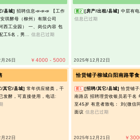
它/县城]
招聘信息📣📣📣 【工作
[房产/出租/县城]
中层有电
图2
 安琪‭酵母（柳州）有限公司
信息已过期
河西工业园） 一、岗位内容 包
配工5名，男…
信息已过期
2月26日
￥
4000 - 5000
2025年12月22日
售
恰货铺子柳城白阳南路零食
它/其它/县城]
常年供应猪粪，干
[招聘/其它/县城]
恰货铺子
图1
已发酵，可直接使用，电话:
南路店 招聘理货收银员若干名 
期
至45岁 有意者致电： 刘(微信同
面议
信息已过期
2月22日
2025年12月21日
￥
300