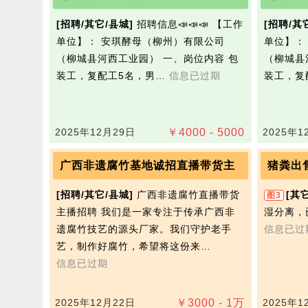
[招聘/其它/县城]
招聘信息📣📣📣 【工作
[招聘/其
单位】： 安琪‭酵母（柳州）有限公司
单位】：
（柳城县河西工业园） 一、岗位内容 包
（柳城县
装工，复配工5名，男…
信息已过期
装工，复
2025年12月29日
￥
4000 - 5000
2025年1
广西非遗腐竹基地诚招直播带货主
猪粪出
[招聘/其它/县城]
广西非遗腐竹直播带货
[其
图3
主播招聘 我们是一家专注于传承广西非
湿分离，
遗腐竹技艺的源头厂家。我们守护老手
信息已过
艺，制作好腐竹，希望将这份来…
信息已过期
2025年12月22日
￥
3000 - 1
万
2025年1