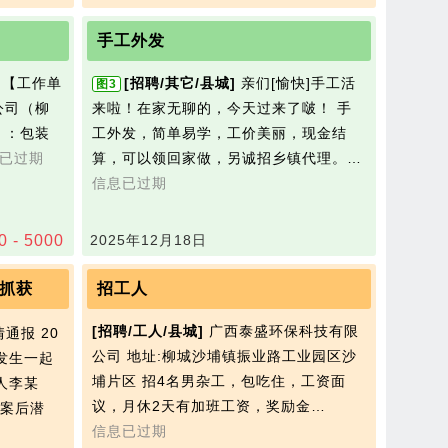
手工外发
 【工作单
[招聘/其它/县城]
亲们[愉快]手工活
图3
公司（柳
来啦！在家无聊的，今天过来了啵！ 手
】：包装
工外发，简单易学，工价美丽，现金结
已过期
算，可以领回家做，另诚招乡镇代理。…
信息已过期
0 - 5000
2025年12月18日
抓获
招工人
[招聘/工人/县城]
广西泰盛环保科技有限
通报 20
公司 地址:柳城沙埔镇振业路工业园区沙
镇发生一起
埔片区 招4名男杂工，包吃住，工资面
人李某
议，月休2天有加班工资，奖励金…
作案后潜
信息已过期