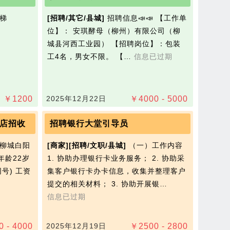
梯
[招聘/其它/县城]
招聘信息📣📣 【工作单
位】： 安琪‭酵母（柳州）有限公司（柳
城县河西工业园） 【招聘岗位】：包装
工4名，男女不限。 【…
信息已过期
￥
1200
2025年12月22日
￥
4000 - 5000
店招收
招聘银行大堂引导员
柳城白阳
[商家]
[招聘/文职/县城]
（一）工作内容
年龄22岁
1. 协助办理银行卡业务服务； 2. 协助采
号) 工资
集客户银行卡办卡信息，收集并整理客户
提交的相关材料； 3. 协助开展银…
信息已过期
0 - 4000
2025年12月19日
￥
2500 - 2800