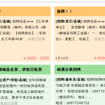
！
急聘！！
它/县城]
招聘信息📣📣 【工作单
[招聘/其它/县城]
招聘信息📣📣
安琪‭酵母（柳州）有限公司（柳
单位】： 安琪‭酵母（柳州）有
工业园） 【招聘岗位】：车间
（柳城县河西工业园） 一、岗位
，女工年龄45岁…
信息已过期
位1：复配工，包装工…
信息已
￥
2600 - 3300
1月19日
￥
450
柳城县走亲，求租日租房
柚遇女装招聘
[招聘/服务员/县城]
招聘❗️招聘❗️
]
[房产/求租/县城]
过年回柳城
习能力强 长期稳定者优先！ 欢
想提前预约一间日租房或民宿，
引荐！ 有想法的联系：1897724
不需做饭，有洗澡上厕所就行，
（微信同号） 地址：…
天左右，要求干净卫生价格优
电话：18977245722
…
信息已过期