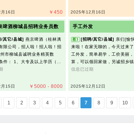
2月16日
￥
450
2025年12月16日
泉啤酒柳城县招聘业务员数
手工外发
聘/其它/县城]
燕京啤酒（桂林漓
[招聘/其它/县城]
亲们[愉
图3
有限公司，招人啦！招人啦！招
来啦！在家无聊的，今天过来了
柳州市柳城县诚聘业务精英数
工外发，简单易学，工价美丽，
条件： 1、大专及以上学历（…
算，可以领回家做，另诚招乡镇
期
信息已过期
2月15日
￥
5000 - 8000
2025年12月12日
1
2
3
4
5
6
7
8
9
10