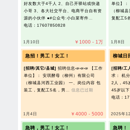
好友数大于4千人 2、自己开驿站或快递
单位】：
小哥 3、各大社交平台、电商平台自有资
（柳城县
源的小伙伴 ●#公众号:小白菜寄件…
复配工5
电话：17607850828
1月10日
￥
1000 - 1
万
1月8日
急招！男工！女工！
柳城日
[招聘/其它/县城]
招聘信息📣📣📣 【工作
[招聘/工
单位】： 安琪‭酵母（柳州）有限公司
求： 机
（柳城县河西工业园） 一、岗位内容 包
2人，4
装工，复配工5名，男…
信息已过期
45岁以
电话：177
1月4日
￥
4000 - 5000
2025年1
急聘，男工！女工！
急聘！