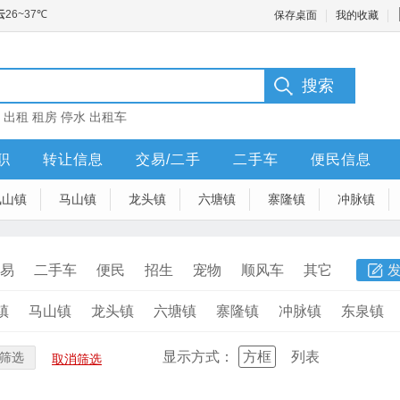
保存桌面
我的收藏
：
出租
租房
停水
出租车
职
转让信息
交易/二手
二手车
便民信息
凤山镇
马山镇
龙头镇
六塘镇
寨隆镇
冲脉镇
易
二手车
便民
招生
宠物
顺风车
其它
镇
马山镇
龙头镇
六塘镇
寨隆镇
冲脉镇
东泉镇
显示方式：
方框
列表
筛选
取消筛选