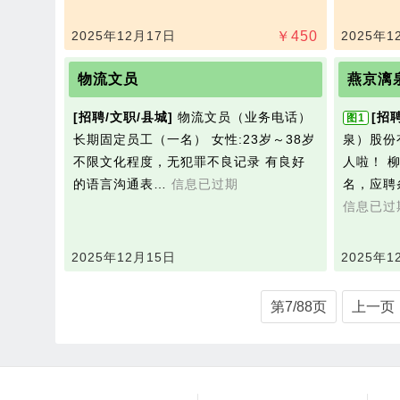
2025年12月17日
￥
450
2025年1
物流文员
燕京漓
[招聘/文职/县城]
物‮文流‬员（业务电话）
[招
图1
长期固定员工（一名） 女性:23岁～38岁
泉）股份
不限文化程度，无‮罪犯‬不良记录 有良好
人啦！ 
的‮言语‬沟通表…
信息已过期
名，应聘
信息已过
2025年12月15日
2025年1
第7/88页
上一页