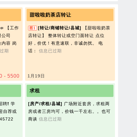
甜啦啦奶茶店转让
📣 【工作
[转让/商铺转让/县城]
【甜啦啦奶茶
图1
限公司
店转让】 整体转让或空门面转让 点位
内容 岗
好，价优！有意速联，非诚勿扰。 电
过期
话：
信息已过期
0 - 5500
1月19日
求租
招聘❗️ 学
[房产/求租/县城]
广场附近套房，求租两
迎自荐或
房或者三房均可，价钱一千左右。。也可
5722
商谈
信息已过期