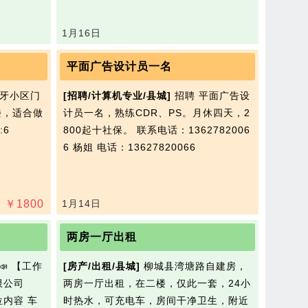
1月16日
平面广告设计员一名
牙小区门
[招聘/计算机专业/县城]
招聘 平面广告设
楼，适合做
计员一名，熟练CDR、PS。月休四天，2
6
800起十社保。 联系电话：1362782006
6 杨姐
电话：13627820066
￥
1800
1月14日
两房一厅出租
📣 【工作
[房产/出租/县城]
柳城县湾塘路自建房，
限公司
两房一厅出租，在二楼，仅此一套，24小
内容 车
时热水，可充电车，房间干净卫生，附近