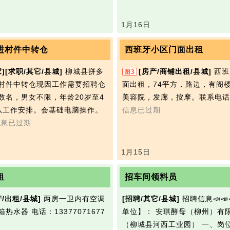
1月16日
进村件中转仓
西班牙小区门面出租
]
[求职/其它/县城]
柳城县拼多
[房产/商铺出租/县城]
西班
图3
村件中转仓现因工作需要招聘仓
面出租，74平方，路边，有阁
数名，男女不限，年龄20岁至4
美容院，发廊，按摩。联系电话:
从工作安排。会基础电脑操作。
信息已过期
信息已过期
1月15日
租
招车间领料员
产/出租/县城]
两房一卫内有空调
[招聘/其它/县城]
招聘信息📣📣
箱热水器
电话：13377071677
单位】： 安琪‭酵母（柳州）有
（柳城县河西工业园） 一、岗位