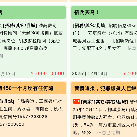
售
招兵买马！
]
[招聘/其它/县城]
💰‌高薪岗
[招聘/其它/县城]
招聘信息📣
税销售顾问（无经验可培训）底薪
位】： 安琪‭酵母（柳州）有限
💰高薪岗位: 初级财税顾问（无经
城县河西工业园） 【招聘岗位
底薪3000 💰高薪岗位…
工，复配工4名，男女不…
信息
期
2月19日
￥
3000 - 8000
2025年12月18日
￥
400
租450一个月没有任何隐
警情通报，犯罪嫌疑人已经
租/县城]
广场旁边，工商银行对
[商家]
[其它/其它/县城]
警情
卫生间，热水器，有阳台，洗衣
25年12月11日，柳城县马山
信同号15577203029
刑事案件致2人死亡。犯罪嫌疑
77203029
(男，54岁，河池市宜州区人)
逃。经公…
信息已过期