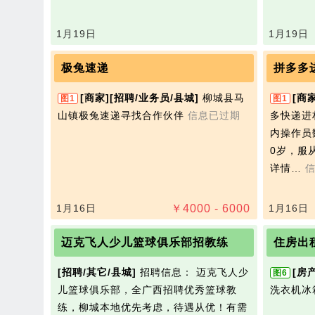
1月19日
1月19日
极兔速递
拼多多
[商家]
[招聘/业务员/县城]
柳城县马
[商家
图1
图1
山镇极兔速递寻找合作伙伴
信息已过期
多快递进
内操作员
0岁，服
详情…
1月16日
￥
4000 - 6000
1月16日
迈克飞人少儿篮球俱乐部招教练
住房出
[招聘/其它/县城]
招聘信息： 迈克飞人少
[房
图6
儿篮球俱乐部，全广西招聘优秀篮球教
洗衣机冰
练，柳城本地优先考虑，待遇从优！有需