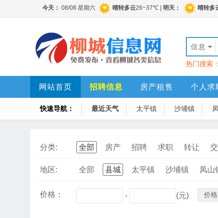
信息
热门搜索
网站首页
招聘信息
房产租售
个人求
快速导航：
最近天气
太平镇
沙埔镇
分类:
全部
房产
招聘
求职
转让
交
地区:
全部
县城
太平镇
沙埔镇
凤山
价格：
价格
-
(元)