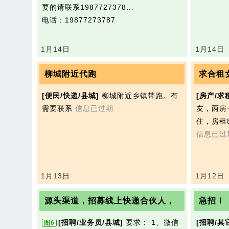
要的请联系1987727378…
电话：19877273787
1月14日
1月14日
柳城附近代跑
求合租
[便民/快递/县城]
柳城附近乡镇带跑。有
[房产/求
需要联系
信息已过期
友，两房
住，房租
信息已过
1月13日
1月12日
源头渠道，招募线上快递合伙人，
急招！
[招聘/业务员/县城]
要求： 1、微信
[招聘/其
图6