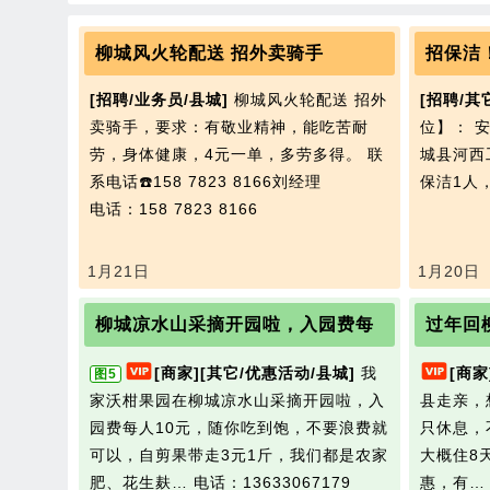
柳城风火轮配送 招外卖骑手
招保洁
[招聘/业务员/县城]
柳城风火轮配送 招外
[招聘/其
卖骑手，要求：有敬业精神，能吃苦耐
位】： 
劳，身体健康，4元一单，多劳多得。 联
城县河西
系电话☎️158 7823 8166刘经理
保洁1人
电话：158 7823 8166
1月21日
1月20日
柳城凉水山采摘开园啦，入园费每
过年回
[商家]
[其它/优惠活动/县城]
我
[商家
图5
家沃柑果园在柳城凉水山采摘开园啦，入
县走亲，
园费每人10元，随你吃到饱，不要浪费就
只休息，
可以，自剪果带走3元1斤，我们都是农家
大概住8
肥、花生麸…
电话：13633067179
惠，有