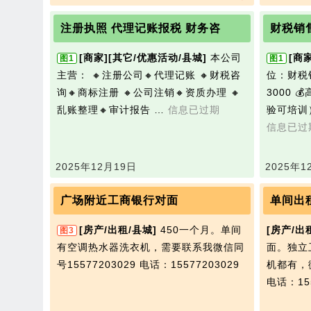
注册执照 代理记账报税 财务咨
财税销
[商家]
[其它/优惠活动/县城]
本公司
[商家
图1
图1
主营： 🔸注册公司🔸代理记账 🔸财税咨
位‌：财
询🔸商标注册 🔸公司注销🔸资质办理 🔸
3000 
乱账整理🔸审计报告 …
信息已过期
验可培训）
信息已过
2025年12月19日
2025年1
广场附近工商银行对面
单间出
[房产/出租/县城]
450一个月。单间
[房产/出
图3
有空调热水器洗衣机，需要联系我微信同
面。独立
号15577203029
电话：15577203029
机都有，微
电话：155