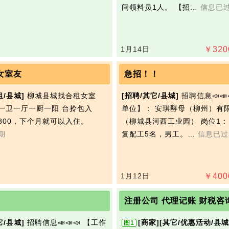
间领料员1人。 【招…
信息已
1月14日
￥
320
女室友
急招！！
租/县城]
柳城县城找合租女室
[招聘/其它/县城]
招聘信息📣📣
一卫一厅一厨一阳 台拎包入
单位】： 安琪‭酵母（柳州）有
800，下个月就可以入住。
（柳城县河西工业园） 岗位1：
期
复配工5名，男工。…
信息已过
1月12日
￥
400
注册公司 代理记账 财税咨
它/县城]
招聘信息📣📣📣 【工作
[商家]
[其它/优惠活动/县城
图1