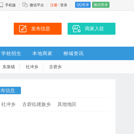
QQ登录
微信登录
手机版
微信平台
注册
/
登录
发布信息
商家入驻
学校招生
本地商家
柳城资讯
东泉镇
社冲乡
古砦乡
发布信息
社冲乡
古砦仫佬族乡
其他地区