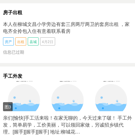
房子出租
本人在柳城文昌小学旁边有套三房两厅两卫的套房出租 ，家
电齐全拎包入住有意着联系看房
房产
出租
县城
4月2日
信息已过期
手工外发
图3
亲们[愉快]手工活来啦！在家无聊的，今天过来了啵！ 手工外
发，简单易学，工价美丽，可以领回家做，另诚招乡镇代
理。[握手][握手][握手] 地址:柳城花…