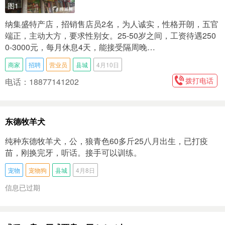
图1
纳集盛特产店，招销售店员2名，为人诚实，性格开朗，五官
端正，主动大方，要求性别女。25-50岁之间，工资待遇250
0-3000元，每月休息4天，能接受隔周晚…
商家
招聘
营业员
县城
4月10日
拨打电话
电话：18877141202
东德牧羊犬
纯种东德牧羊犬，公，狼青色60多斤25八月出生，已打疫
苗，刚换完牙，听话。接手可以训练。
宠物
宠物狗
县城
4月8日
信息已过期