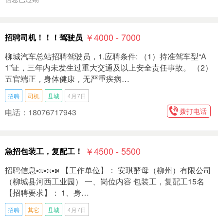
￥4000 - 7000
招聘司机！！！驾驶员
柳城汽车总站招聘驾驶员，1.应聘条件: （1）持准驾车型“A
1”证，三年内未发生过重大交通及以上安全责任事故。 （2）
五官端正，身体健康，无严重疾病…
招聘
司机
县城
4月7日
拨打电话
电话：18076717943
￥4500 - 5500
急招包装工，复配工！
招聘信息📣📣📣 【工作单位】： 安琪‭酵母（柳州）有限公司
（柳城县河西工业园） 一、岗位内容 包装工，复配工15名
【招聘要求】： 1、身…
招聘
其它
县城
4月7日