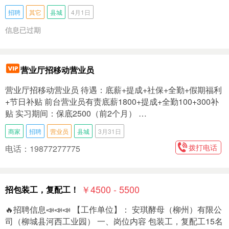
招聘
其它
县城
4月1日
信息已过期
营业厅招移动营业员
营业厅招移动营业员 待遇：底薪+提成+社保+全勤+假期福利
+节日补贴 前台营业员有责底薪1800+提成+全勤100+300补
贴 实习期间：保底2500（前2个月） …
商家
招聘
营业员
县城
3月31日
拨打电话
电话：19877277775
￥4500 - 5500
招包装工，复配工！
🔥招聘信息📣📣📣 【工作单位】： 安琪‭酵母（柳州）有限公
司（柳城县河西工业园） 一、岗位内容 包装工，复配工15名