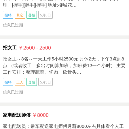
理。[握手][握手][握手] 地址:柳城花…
招聘
其它
县城
5月6日
信息已过期
￥2500 - 2500
招女工
招女工～3名～一天工作5小时2500元 月休2天，下午3点到8
点 （或者收工，多出时间算加班，加班费12一个小时） 主要
工作安排：整理蔬菜、切肉、砍骨头…
招聘
工人
县城
5月3日
信息已过期
￥8000
家电配送师傅
家电配送员：带车配送家电师傅月薪8000左右具体看个人工