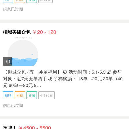
信息已过期
￥20 - 120
柳城美团众包
图1
【柳城众包 · 五一冲单福利】 ⏰ 活动时间：5.1-5.3 🎁 参与
对象：近7天无单骑手 💰 阶梯奖励： 15单→20元 30单→40
元 60单→80元 9…
招聘
司机
县城
4月30日
信息已过期
￥4500 - 5500
招聘！