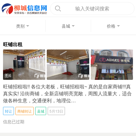
输入关键词搜索
类别
县城
价格
旺铺出租
图6
旺铺招租啦!! 各位大老板，旺铺招租啦~ 真的是自家商铺!!!真
真实实! 沿街商铺，全新店铺明亮宽敞，周围人流量大，适合
做各种生意，交通便利，地理位…
转让
商铺转让
县城
5月13日
信息已过期