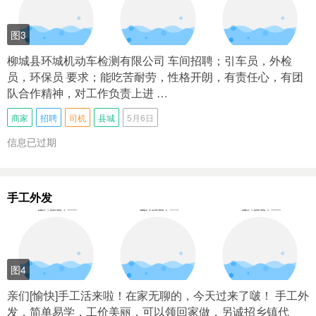
图3
柳城县环城机动车检测有限公司 车间招聘；引车员，外检
员，环保员 要求；能吃苦耐劳，性格开朗，有责任心，有团
队合作精神，对工作负责上进 …
商家
招聘
司机
县城
5月6日
信息已过期
手工外发
图4
亲们[愉快]手工活来啦！在家无聊的，今天过来了啵！ 手工外
发，简单易学，工价美丽，可以领回家做，另诚招乡镇代