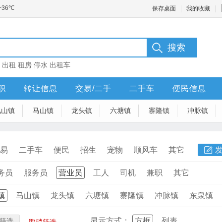
保存桌面
我的收藏
：
出租
租房
停水
出租车
职
转让信息
交易/二手
二手车
便民信息
凤山镇
马山镇
龙头镇
六塘镇
寨隆镇
冲脉镇
易
二手车
便民
招生
宠物
顺风车
其它
务员
服务员
营业员
工人
司机
兼职
其它
镇
马山镇
龙头镇
六塘镇
寨隆镇
冲脉镇
东泉镇
显示方式：
方框
列表
筛选