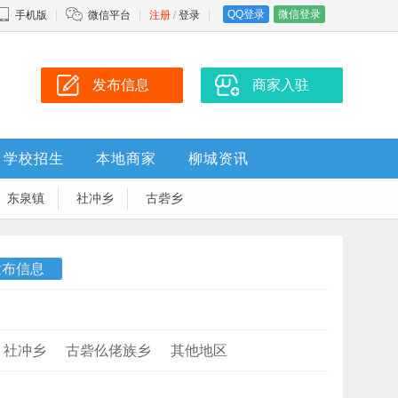
QQ登录
微信登录
手机版
微信平台
注册
/
登录
发布信息
商家入驻
学校招生
本地商家
柳城资讯
东泉镇
社冲乡
古砦乡
发布信息
社冲乡
古砦仫佬族乡
其他地区