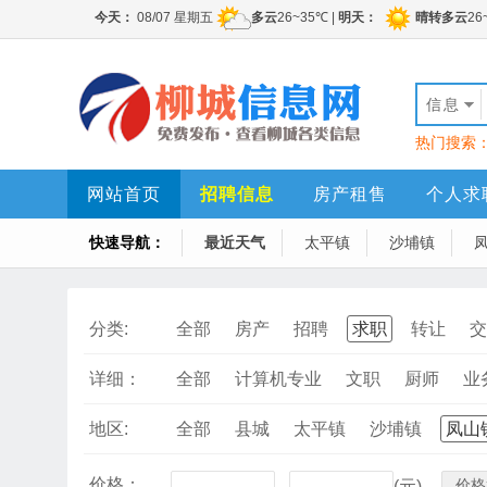
信息
热门搜索
网站首页
招聘信息
房产租售
个人求
快速导航：
最近天气
太平镇
沙埔镇
分类:
全部
房产
招聘
求职
转让
交
详细：
全部
计算机专业
文职
厨师
业
地区:
全部
县城
太平镇
沙埔镇
凤山
价格：
价格
-
(元)