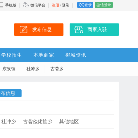
QQ登录
微信登录
手机版
微信平台
注册
/
登录
发布信息
商家入驻
学校招生
本地商家
柳城资讯
东泉镇
社冲乡
古砦乡
发布信息
社冲乡
古砦仫佬族乡
其他地区