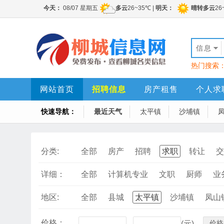
信息
热门搜索
网站首页
招聘信息
房产租售
个人求
快速导航：
最近天气
太平镇
沙埔镇
分类:
全部
房产
招聘
求职
转让
交
详细：
全部
计算机专业
文职
厨师
业
地区:
全部
县城
太平镇
沙埔镇
凤山
价格：
价格
-
(元)