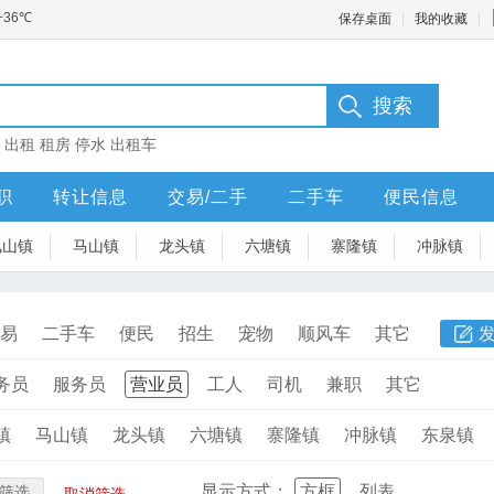
保存桌面
我的收藏
：
出租
租房
停水
出租车
职
转让信息
交易/二手
二手车
便民信息
凤山镇
马山镇
龙头镇
六塘镇
寨隆镇
冲脉镇
易
二手车
便民
招生
宠物
顺风车
其它
务员
服务员
营业员
工人
司机
兼职
其它
镇
马山镇
龙头镇
六塘镇
寨隆镇
冲脉镇
东泉镇
显示方式：
方框
列表
筛选