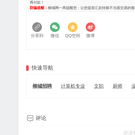
再付款！
防骗提醒：
柳城网一再提醒您：让您提前汇款转账不当面交易的都
分享到
微信
QQ空间
微博
快速导航
柳城招聘
计算机专业
文职
厨师

评论
还没