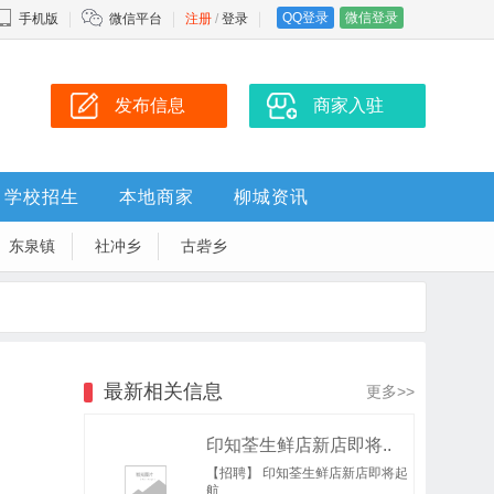
QQ登录
微信登录
手机版
微信平台
注册
/
登录
发布信息
商家入驻
学校招生
本地商家
柳城资讯
东泉镇
社冲乡
古砦乡
最新相关信息
更多>>
印知荃生鲜店新店即将..
【招聘】 印知荃生鲜店新店即将起
航 ..