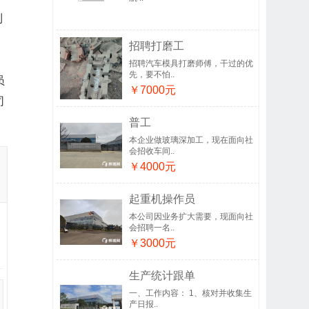
利
、
招聘打磨工
、
招聘汽车模具打磨师傅，干过的优
先，要不怕..
员
￥7000元
司
普工
本企业做玻璃深加工，现在面向社
会招收车间..
￥4000元
起重机操作员
本公司因业务扩大需要，现面向社
会招聘一名..
￥3000元
生产统计跟单
一、工作内容： 1、核对并收集生
产日报..