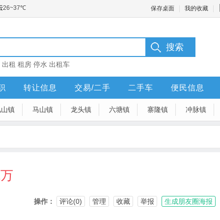
保存桌面
我的收藏
：
出租
租房
停水
出租车
职
转让信息
交易/二手
二手车
便民信息
凤山镇
马山镇
龙头镇
六塘镇
寨隆镇
冲脉镇
2万
操作：
评论(0)
管理
收藏
举报
生成朋友圈海报