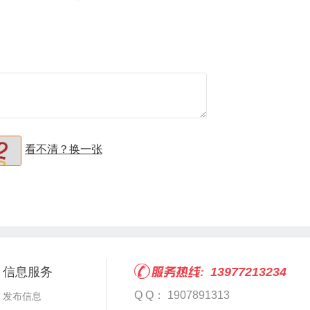
看不清？换一张
信息服务
13977213234
Q Q： 1907891313
发布信息