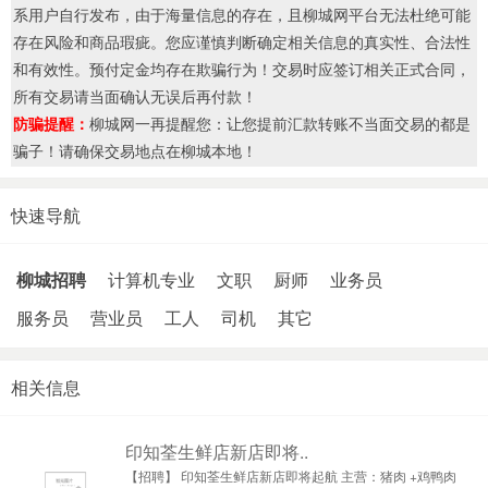
系用户自行发布，由于海量信息的存在，且柳城网平台无法杜绝可能
存在风险和商品瑕疵。您应谨慎判断确定相关信息的真实性、合法性
和有效性。预付定金均存在欺骗行为！交易时应签订相关正式合同，
所有交易请当面确认无误后再付款！
防骗提醒：
柳城网一再提醒您：让您提前汇款转账不当面交易的都是
骗子！请确保交易地点在柳城本地！
快速导航
柳城招聘
计算机专业
文职
厨师
业务员
服务员
营业员
工人
司机
其它
相关信息
印知荃生鲜店新店即将..
【招聘】 印知荃生鲜店新店即将起航 主营：猪肉 +鸡鸭肉