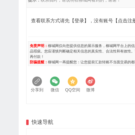
提示：
联系我时，请说明在柳城网看到的，谢谢！
查看联系方式请先
【登录】
，没有账号
【点击注
免责声明：
柳城网仅向您提供信息的展示服务，柳城网平台上的信
品瑕疵。您应谨慎判断确定相关信息的真实性、合法性和有效性。
再付款！
防骗提醒：
柳城网一再提醒您：让您提前汇款转账不当面交易的都
分享到
微信
QQ空间
微博
快速导航