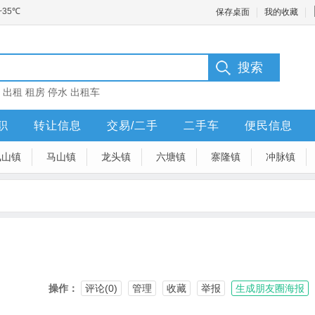
保存桌面
我的收藏
：
出租
租房
停水
出租车
职
转让信息
交易/二手
二手车
便民信息
凤山镇
马山镇
龙头镇
六塘镇
寨隆镇
冲脉镇
操作：
评论(0)
管理
收藏
举报
生成朋友圈海报