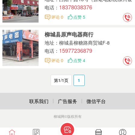
18378038376
行旁）
电话：
评论 0
点赞 5
柳城县原声电器商行
地址：柳城县柳糖路商贸城F-8
15977236879
电话：
评论 0
点赞 4
第1/1页
1
联系我们
广告服务
微信平台
柳城网
©版权所有