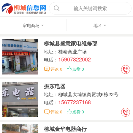
输入关键词搜索
家电商场
地区
柳城县盛意家电维修部
地址：桂泰商业广场
15907822002
电话：
评论 0
点赞 0
振东电器
地址：柳城县大埔镇商贸城5栋22号
15677237168
电话：
评论 0
点赞 0
柳城金华电器商行