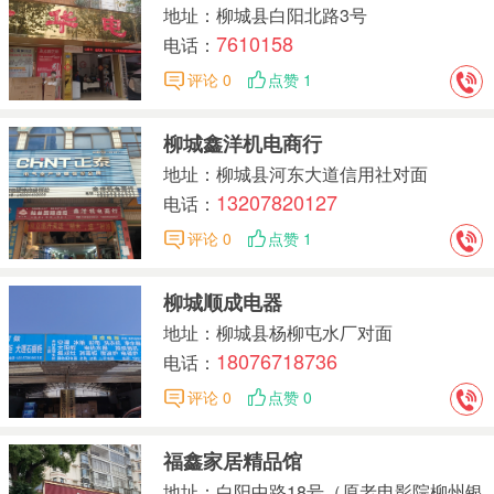
地址：柳城县白阳北路3号
7610158
电话：
评论 0
点赞 1
柳城鑫洋机电商行
地址：柳城县河东大道信用社对面
13207820127
电话：
评论 0
点赞 1
柳城顺成电器
地址：柳城县杨柳屯水厂对面
18076718736
电话：
评论 0
点赞 0
福鑫家居精品馆
地址：白阳中路18号（原老电影院柳州银