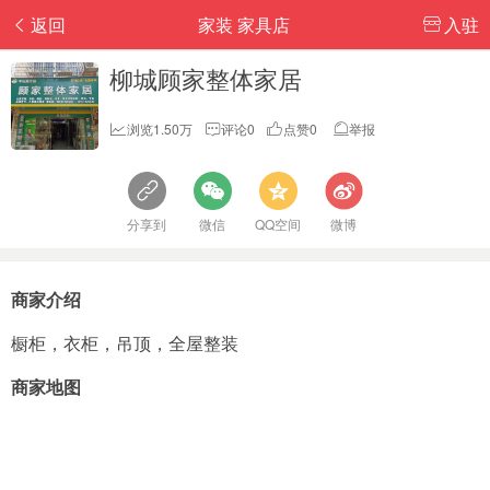
返回
家装 家具店
入驻
柳城顾家整体家居
浏览1.50万
评论0
点赞0
举报
分享到
微信
QQ空间
微博
商家介绍
橱柜，衣柜，吊顶，全屋整装
商家地图