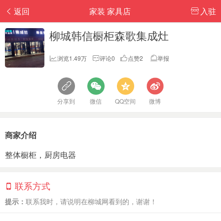
返回
家装 家具店
入驻
柳城韩信橱柜森歌集成灶
浏览1.49万
评论0
点赞2
举报
分享到
微信
QQ空间
微博
商家介绍
整体橱柜，厨房电器
联系方式
提示：
联系我时，请说明在柳城网看到的，谢谢！