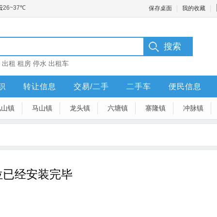
保存桌面
我的收藏
：
出租
租房
停水
出租车
职
转让信息
交易/二手
二手车
便民信息
凤山镇
马山镇
龙头镇
六塘镇
寨隆镇
冲脉镇
位已经安装完毕