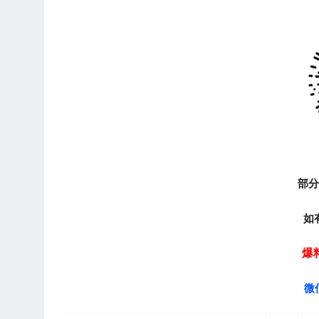
部
如
爆
微