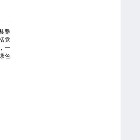
县整
括党
，一
绿色