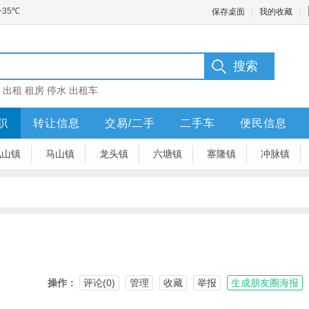
保存桌面
我的收藏
：
出租
租房
停水
出租车
职
转让信息
交易/二手
二手车
便民信息
凤山镇
马山镇
龙头镇
六塘镇
寨隆镇
冲脉镇
操作：
评论(0)
管理
收藏
举报
生成朋友圈海报