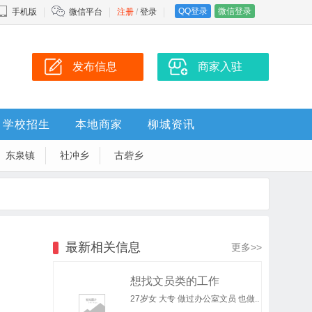
QQ登录
微信登录
手机版
微信平台
注册
/
登录
发布信息
商家入驻
学校招生
本地商家
柳城资讯
东泉镇
社冲乡
古砦乡
最新相关信息
更多>>
想找文员类的工作
27岁女 大专 做过办公室文员 也做..