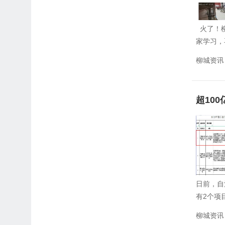
火了！柳
家学习，
柳城资讯
超10
日前，自
有2个项
柳城资讯