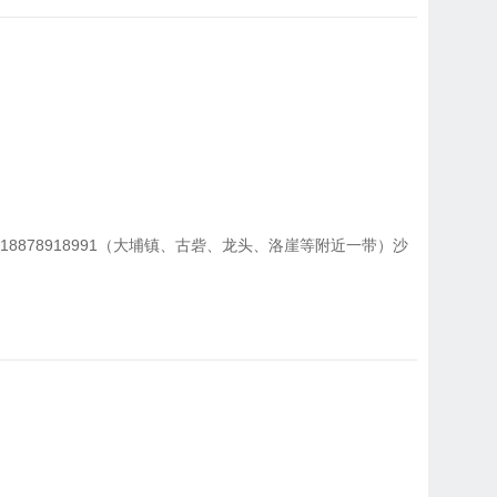
8878918991（大埔镇、古砦、龙头、洛崖等附近一带）沙