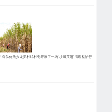
古砦仫佬族乡龙美村鸡村屯开展了一场“桉退蔗进”清理整治行