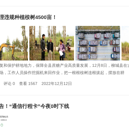
理违规种植桉树4500亩！
复和保护耕地地力，保障全县蔗糖产业高质量发展，12月8日，柳城县在
场，工作人员操作挖掘机来回作业，把一根根桉树连根拔起，摆放在耕
评论 0
查看 1567
2022年12月12日
告！“通信行程卡”今夜0时下线