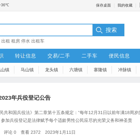
保存桌面
我的收藏
：
出租
租房
停水
出租车
职
转让信息
交易/二手
二手车
便民信息
凤山镇
马山镇
龙头镇
六塘镇
寨隆镇
冲脉镇
2023年兵役登记公告
民共和国兵役法》第二章第十五条规定：“每年12月31日以前年满18周
。参加兵役登记是法律赋予每个适龄男性公民应尽的光荣义务和神圣责
评论 0
查看 2372
2023年1月11日