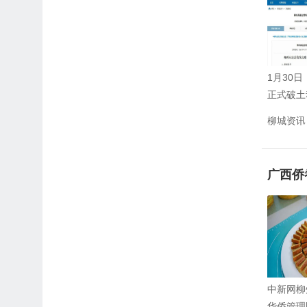
1月30
正式破土
柳城资讯
广西侨
中新网柳
华侨管理