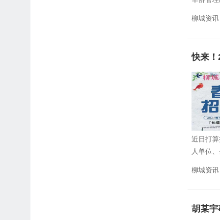
柳城资讯
快来！
近日打算
人单位、
柳城资讯
胡某宇