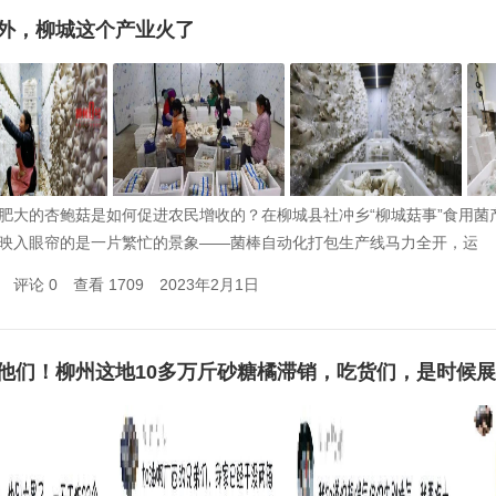
外，柳城这个产业火了
肥大的杏鲍菇是如何促进农民增收的？在柳城县社冲乡“柳城菇事”食用菌
映入眼帘的是一片繁忙的景象——菌棒自动化打包生产线马力全开，运
评论 0
查看 1709
2023年2月1日
他们！柳州这地10多万斤砂糖橘滞销，吃货们，是时候