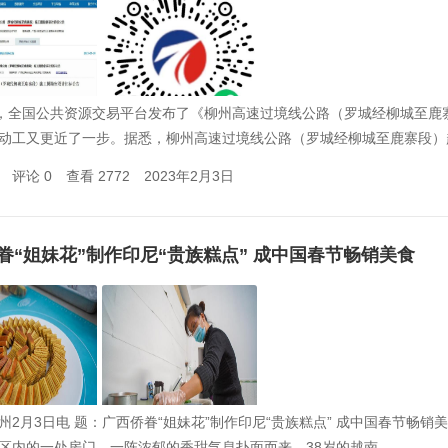
日，全国公共资源交易平台发布了《柳州高速过境线公路（罗城经柳城至
动工又更近了一步。据悉，柳州高速过境线公路（罗城经柳城至鹿寨段）
评论 0
查看 2772
2023年2月3日
眷“姐妹花”制作印尼“贵族糕点” 成中国春节畅销美食
州2月3日电 题：广西侨眷“姐妹花”制作印尼“贵族糕点” 成中国春节
区内的一处房门，一阵浓郁的香甜气息扑面而来。38岁的越南