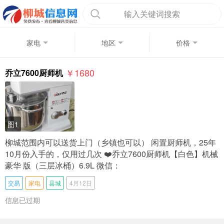
输入关键词搜索
家电
地区
价格
￥1680
乔立7600厨师机
图1
柳城范围内可以送货上门（乡镇也可以） 闲置厨师机，25年
10月份入手的，仅用过几次 ❤️乔立7600厨师机【白色】机械
豪华 版（三层冰桶）6.9L 微信：
交易
家电
县城
4月12日
信息已过期