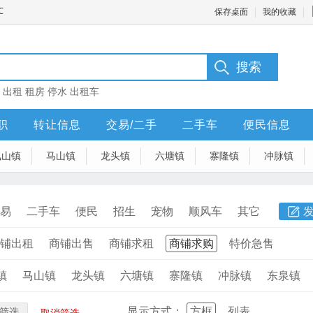
保存桌面
我的收藏
：
出租
租房
停水
出租车
职
转让信息
交易/二手
二手车
便民信息
凤山镇
马山镇
龙头镇
六塘镇
寨隆镇
冲脉镇
易
二手车
便民
招生
宠物
顺风车
其它
铺出租
商铺出售
商铺求租
商铺求购
特价急售
镇
马山镇
龙头镇
六塘镇
寨隆镇
冲脉镇
东泉镇
显示方式：
方框
列表
筛选