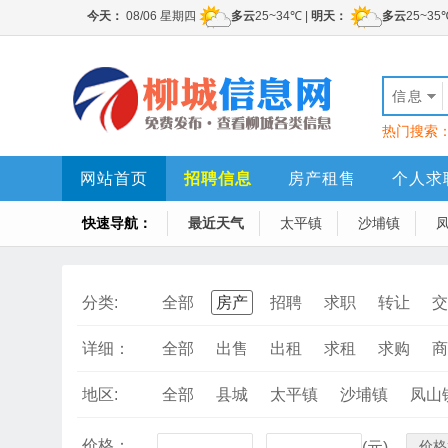
信息
热门搜索
网站首页
招聘信息
房产租售
个人求
快速导航：
最近天气
太平镇
沙埔镇
分类:
全部
房产
招聘
求职
转让
交
详细：
全部
出售
出租
求租
求购
商
地区:
全部
县城
太平镇
沙埔镇
凤山
价格：
价格
-
(元)