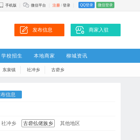
QQ登录
微信登录
手机版
微信平台
注册
/
登录
发布信息
商家入驻
学校招生
本地商家
柳城资讯
东泉镇
社冲乡
古砦乡
发布信息
社冲乡
古砦仫佬族乡
其他地区