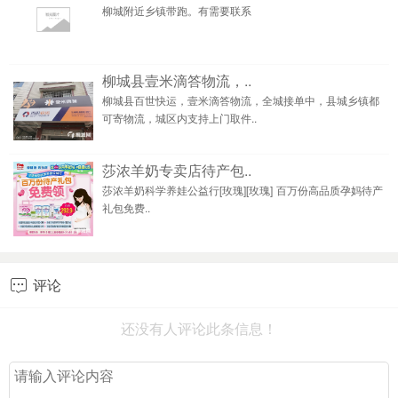
柳城附近乡镇带跑。有需要联系
柳城县壹米滴答物流，..
柳城县百世快运，壹米滴答物流，全城接单中，县城乡镇都
可寄物流，城区内支持上门取件..
莎浓羊奶专卖店待产包..
莎浓羊奶科学养娃公益行[玫瑰][玫瑰]​‎͏ 百万份高品质孕妈待产
礼包免费..
评论

还没有人评论此条信息！