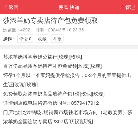
返回
便民 快递
管理
莎浓羊奶专卖店待产包免费领取
浏览量：4292 日期：2024/3/5 10:23:35
操作：
评论 0
收藏
举报
莎浓羊奶科学养娃公益行[玫瑰][玫瑰]​‎͏
百万份高品质孕妈待产礼包免费领[玫瑰][玫瑰]
怀孕1个月以上准宝妈提供孕检报告，0-3个月的宝宝提供出
生证[玫瑰][玫瑰]
免费领取莎浓羊奶高品质待产包1份[玫瑰][玫瑰]
详情到店或电话咨询微信同号:18579417912
门店地址:沙埔镇沙埔街新市场往老市场方向（老教委旁）莎
浓羊奶全国连锁专卖店2307店[庆祝][庆祝]