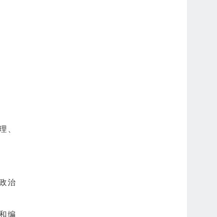
理、
。
政治
和编