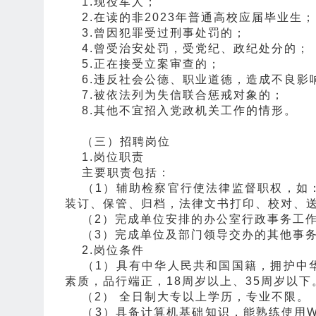
1.现役军人；
2.在读的非2023年普通高校应届毕业生；
3.曾因犯罪受过刑事处罚的；
4.曾受治安处罚，受党纪、政纪处分的；
5.正在接受立案审查的；
6.违反社会公德、职业道德，造成不良影
7.被依法列为失信联合惩戒对象的；
8.其他不宜招入党政机关工作的情形。
（三）招聘岗位
1.岗位职责
主要职责包括：
（1）辅助检察官行使法律监督职权，如：
装订、保管、归档，法律文书打印、校对、
（2）完成单位安排的办公室行政事务工
（3）完成单位及部门领导交办的其他事
2.岗位条件
（1）具有中华人民共和国国籍，拥护中华
素质，品行端正，18周岁以上、35周岁以下
（2） 全日制大专以上学历，专业不限。
（3）具备计算机基础知识，能熟练使用Wo