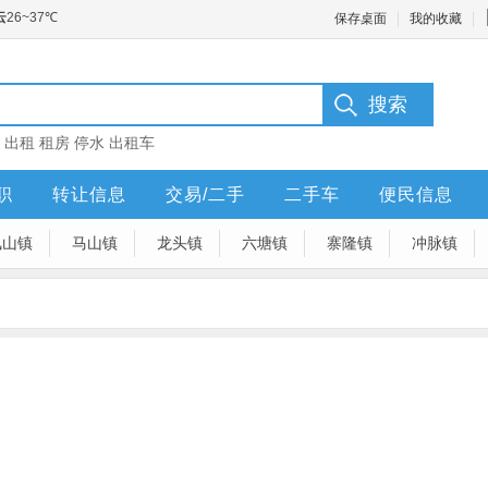
保存桌面
我的收藏
：
出租
租房
停水
出租车
职
转让信息
交易/二手
二手车
便民信息
凤山镇
马山镇
龙头镇
六塘镇
寨隆镇
冲脉镇