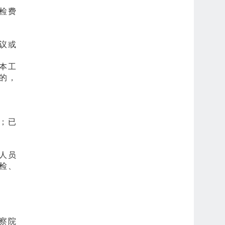
检费
议或
本工
的，
；已
人员
检、
察院