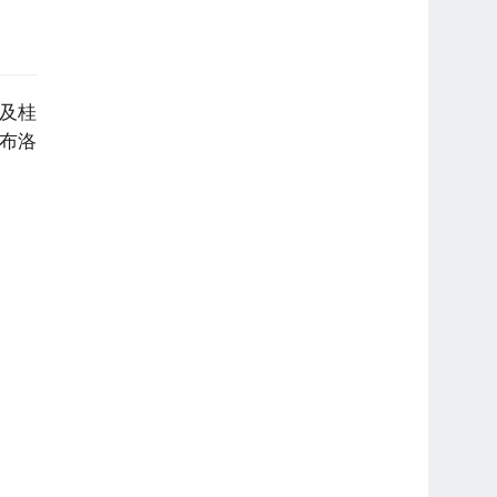
及桂
产布洛