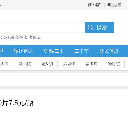
保存桌面
我的收藏
：
出租
租房
停水
出租车
职
转让信息
交易/二手
二手车
便民信息
凤山镇
马山镇
龙头镇
六塘镇
寨隆镇
冲脉镇
7.5元/瓶