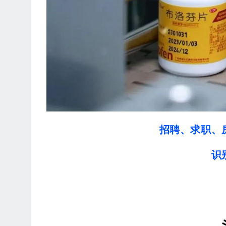
招聘、求职、
识