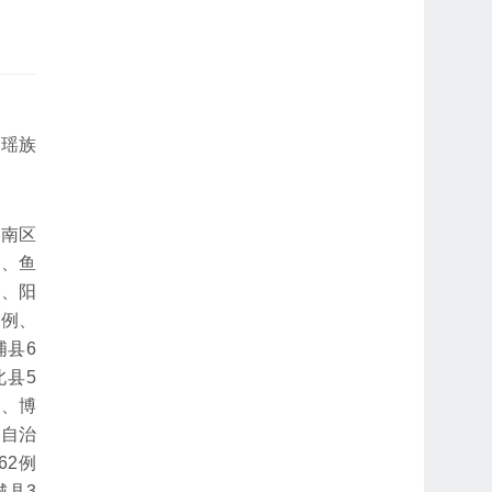
秀瑶族
江南区
例、鱼
例、阳
4例、
浦县6
北县5
例、博
族自治
62例
城县3