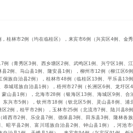
例8例，桂林市2例（均在临桂区），来宾市6例（兴宾区4例、金
17例（青秀区3例、西乡塘区2例、武鸣区1例、兴宁区1例、
林县2例、马山县1例、隆安县1例），柳州市12例（柳江区6
江侗族自治县2例），桂林市48例（临桂区13例、平乐县13
例、恭城瑶族自治县1例），梧州市27例（长洲区6例、龙圩区
、蒙山县1例），北海市28例（银海区13例、海城区9例、合
、东兴市5例），钦州市18例（钦北区5例、灵山县8例、浦
塘区2例，桂平市2例），玉林市25例（北流市7例、陆川县8
例（靖西市2例、乐业县7例、德保县3例、田东县3例、隆林各
例、昭平县2例、富川瑶族自治县2例、钟山县1例），河池市
族自治县1例、天峨县1例），来宾市94例（兴宾区91例、忻