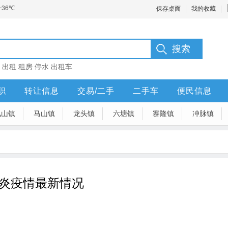
保存桌面
我的收藏
：
出租
租房
停水
出租车
职
转让信息
交易/二手
二手车
便民信息
凤山镇
马山镇
龙头镇
六塘镇
寨隆镇
冲脉镇
肺炎疫情最新情况