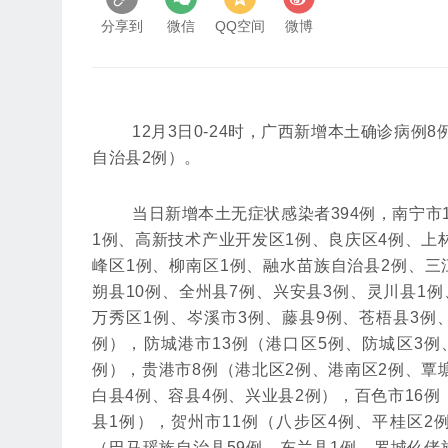
分享到
微信
QQ空间
微博
12月3日0-24时，广西新增本土确诊病
自治县2例）。
当日新增本土无症状感染者394例，南宁市
1例、高新技术产业开发区1例、良庆区4例、上
峰区1例、柳南区1例、融水苗族自治县2例、三
朔县10例、全州县7例、兴安县3例、灵川县1
万秀区1例、岑溪市3例、藤县9例、苍梧县3例
例），防城港市13例（港口区5例、防城区3例
例），贵港市8例（港北区2例、港南区2例、覃
白县4例、容县4例、兴业县2例），百色市16
县1例），贺州市11例（八步区4例、平桂区2
（巴马瑶族自治县59例、东兰县1例、罗城仫佬