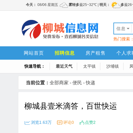
信息
热门搜索
网站首页
招聘信息
房产租售
个人求
快速导航：
最近天气
太平镇
沙埔镇
当前位置：
全部商家
-
便民
-
快递
柳城县壹米滴答，百世快运
浏览1.63万
评论0
点赞2