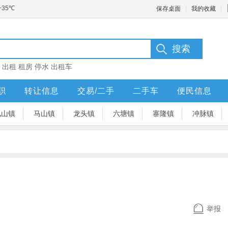
保存桌面
我的收藏
：
出租
租房
停水
出租车
职
转让信息
交易/二手
二手车
便民信息
凤山镇
马山镇
龙头镇
六塘镇
寨隆镇
冲脉镇
举报