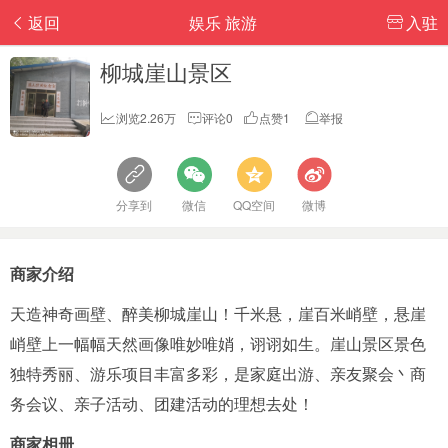
返回
娱乐 旅游
入驻
柳城崖山景区
浏览2.26万
评论0
点赞1
举报
分享到
微信
QQ空间
微博
商家介绍
天造神奇画壁、醉美柳城崖山！千米悬，崖百米峭壁，悬崖
峭壁上一幅幅天然画像唯妙唯娋，诩诩如生。崖山景区景色
独特秀丽、游乐项目丰富多彩，是家庭出游、亲友聚会丶商
务会议、亲子活动、团建活动的理想去处！
商家相册