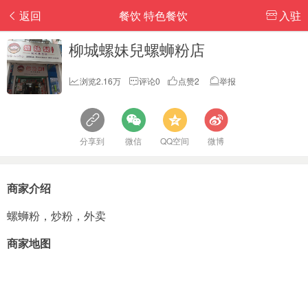
返回
餐饮 特色餐饮
入驻
柳城螺妹兒螺蛳粉店
浏览2.16万
评论0
点赞2
举报
分享到
微信
QQ空间
微博
商家介绍
螺蛳粉，炒粉，外卖
商家地图