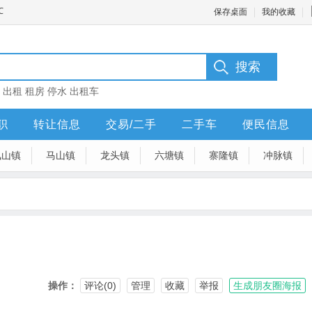
保存桌面
我的收藏
：
出租
租房
停水
出租车
职
转让信息
交易/二手
二手车
便民信息
凤山镇
马山镇
龙头镇
六塘镇
寨隆镇
冲脉镇
操作：
评论(0)
管理
收藏
举报
生成朋友圈海报