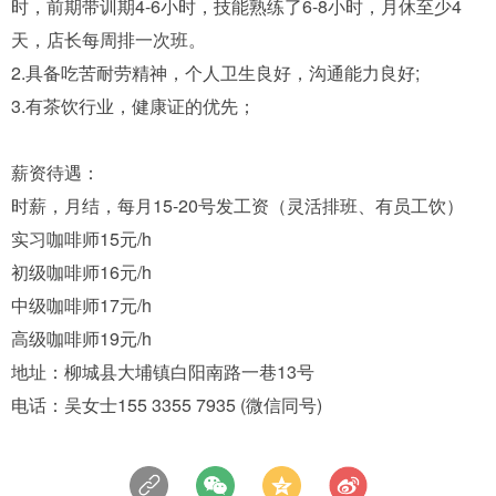
时，前期带训期4-6小时，技能熟练了6-8小时，月休至少4
天，店长每周排一次班。
2.具备吃苦耐劳精神，个人卫生良好，沟通能力良好;
3.有茶饮行业，健康证的优先；
薪资待遇：
时薪，月结，每月15-20号发工资（灵活排班、有员工饮）
实习咖啡师15元/h
初级咖啡师16元/h
中级咖啡师17元/h
高级咖啡师19元/h
地址：柳城县大埔镇白阳南路一巷13号
电话：吴女士155 3355 7935 (微信同号)