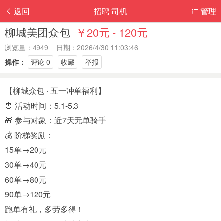
返回
招聘 司机
管理
柳城美团众包
￥20元 - 120元
浏览量：4949 日期：2026/4/30 11:03:46
操作：
评论 0
收藏
举报
【柳城众包 · 五一冲单福利】
⏰ 活动时间：5.1-5.3
🎁 参与对象：近7天无单骑手
💰 阶梯奖励：
15单→20元
30单→40元
60单→80元
90单→120元
跑单有礼，多劳多得！