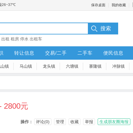
保存桌面
我的收藏
：
出租
租房
停水
出租车
职
转让信息
交易/二手
二手车
便民信息
凤山镇
马山镇
龙头镇
六塘镇
寨隆镇
冲脉镇
- 2800元
操作：
评论(0)
管理
收藏
举报
生成朋友圈海报