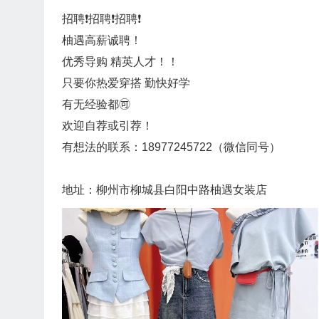
招聘❗️招聘❗️招聘❗️
柚遇高薪诚聘！
优秀导购 精英人才！！
只要你热爱穿搭 勤快好学
有无经验都🉑
欢迎自荐或引荐！
有想法的联系：18977245722（微信同号）
地址：柳州市柳城县白阳中路柚遇女装店