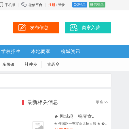
QQ登录
微信登录
手机版
微信平台
注册
/
登录
发布信息
商家入驻
学校招生
本地商家
柳城资讯
东泉镇
社冲乡
古砦乡
最新相关信息
更多>>
🔥 柳城赵一鸣零食..
🔥 柳城赵一鸣零食店招人啦 🔥 �..