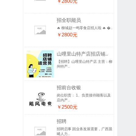
￥2800元
招全职能员
🔥 柳城赵一鸣零食店招人啦 🔥 �..
￥2800元
山哩里山特产店招店铺..
【招聘】山哩里山特产店 主营：柳
州特产..
招前台收银
岗位职责： 1、负责接待顾客以及
店内产..
￥2500元
招聘
招聘启事 因业务发展需要，广西晨
晞人力..