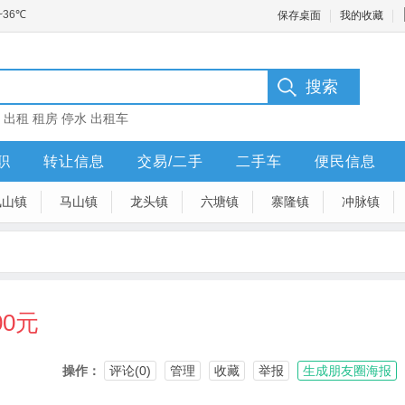
保存桌面
我的收藏
：
出租
租房
停水
出租车
职
转让信息
交易/二手
二手车
便民信息
凤山镇
马山镇
龙头镇
六塘镇
寨隆镇
冲脉镇
00元
操作：
评论(0)
管理
收藏
举报
生成朋友圈海报