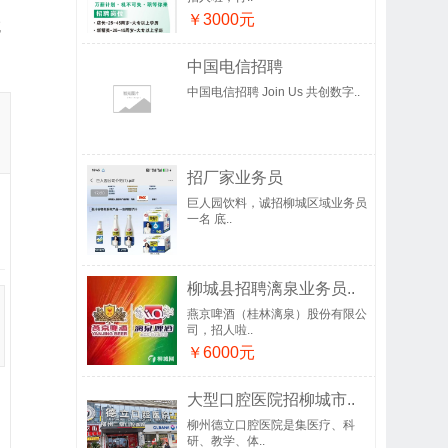
￥3000元
吃
中国电信招聘
中国电信招聘 Join Us 共创数字..
招厂家业务员
巨人园饮料，诚招柳城区域业务员
一名 底..
柳城县招聘漓泉业务员..
燕京啤酒（桂林漓泉）股份有限公
司，招人啦..
￥6000元
大型口腔医院招柳城市..
柳州德立口腔医院是集医疗、科
研、教学、体..