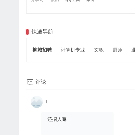
快速导航
柳城招聘
计算机专业
文职
厨师

评论
L
还招人嘛