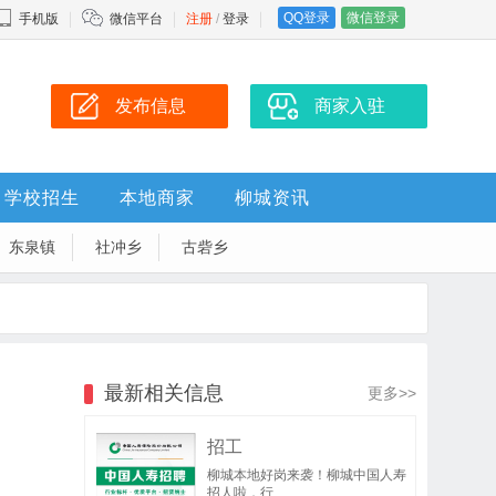
QQ登录
微信登录
手机版
微信平台
注册
/
登录
发布信息
商家入驻
学校招生
本地商家
柳城资讯
东泉镇
社冲乡
古砦乡
最新相关信息
更多>>
招工
柳城本地好岗来袭！柳城中国人寿
招人啦，行..