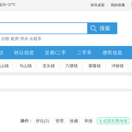
保存桌面
我的收藏
：
出租
租房
停水
出租车
职
转让信息
交易/二手
二手车
便民信息
凤山镇
马山镇
龙头镇
六塘镇
寨隆镇
冲脉镇
操作：
评论(2)
管理
收藏
举报
生成朋友圈海报