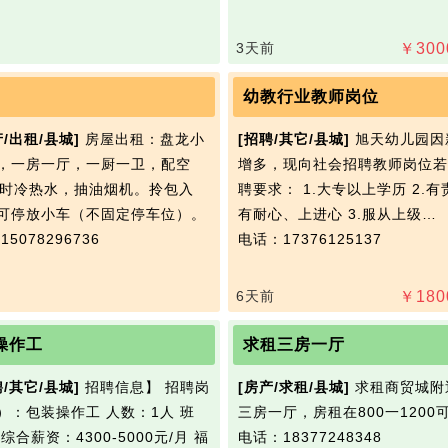
3天前
￥
300
幼教行业教师岗位
产/出租/县城]
房屋出租：盘龙小
[招聘/其它/县城]
旭天幼儿园因
，一房一厅，一厨一卫，配空
增多，现向社会招聘教师岗位若
小时冷热水，抽油烟机。拎包入
聘要求： 1.大专以上学历 2.
可停放小车（不固定停车位）。
有耐心、上进心 3.服从上级…
5078296736
电话：17376125137
6天前
￥
180
操作工
求租三房一厅
聘/其它/县城]
招聘信息】 招聘岗
[房产/求租/县城]
求租商贸城附
）：包装操作工 人数：1人 班
三房一厅，房租在800一1200
综合薪资：4300-5000元/月 福
电话：18377248348