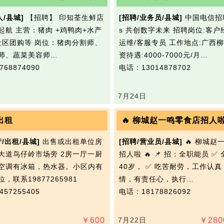
人/县城]
【招聘】 印知荃生鲜店
[招聘/业务员/县城]
中国电信招聘 
起航 主营：猪肉 +鸡鸭肉+水产
s 共创数字未来 招聘岗位:客户
 社区团购等 岗位：猪肉分割师、
运维/客服专员 工作地点:广西柳
师、蔬菜美容师…
资待遇:4000-7000元/月…
68874090
电话：13014878702
7月24日
出租
🔥 柳城赵一鸣零食店招人
产/出租/县城]
出售或出租单位房
[招聘/营业员/县城]
🔥 柳城赵
大道鸟仔岭市场旁 2房一厅一厨
招人啦 🔥 📌 招：全职能员 ✅ 
空调有冰箱，热水器。小区内有
40岁， ✅ 吃苦耐劳，工作认
，联系19877265981
情，有责任心，执行…
57255405
电话：18178826092
￥
600
7月22日
￥
280