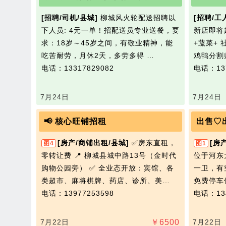
[招聘/司机/县城]
柳城风火轮配送招聘以
[招聘/工
下人员: 4元一单！招配送员专业送餐，要
新店即将
求：18岁～45岁之间，有敬业精神，能
+蔬菜+
吃苦耐劳，月休2天，多劳多得 …
鸡鸭分割
电话：13317829082
电话：137
7月24日
7月24日
📢 核心旺铺招租
出售♡
[房产/商铺出租/县城]
✅房东直租，
[房
图4
图1
零转让费 📍 柳城县城中路13号（金时代
位于河东
购物公园旁） ✅ 全业态开放：宾馆、各
一卫，有
类超市、麻将棋牌、药店、诊所、美…
免费停车位
电话：13977253598
电话：134
7月22日
￥
6500
7月22日