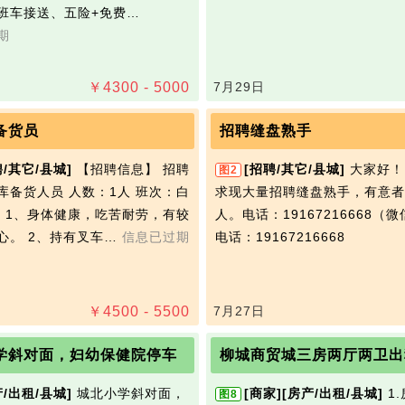
班车接送、五险+免费…
期
￥
4300 - 5000
7月29日
备货员
招聘缝盘熟手
聘/其它/县城]
【招聘信息】 招聘
[招聘/其它/县城]
大家好！
图2
库备货人员 人数：1人 班次：白
求现大量招聘缝盘熟手，有意者
： 1、身体健康，吃苦耐劳，有较
人。电话：19167216668（
心。 2、持有叉车…
信息已过期
电话：19167216668
￥
4500 - 5500
7月27日
学斜对面，妇幼保健院停车
柳城商贸城三房两厅两卫出
产/出租/县城]
城北小学斜对面，
[商家]
[房产/出租/县城]
1
图8