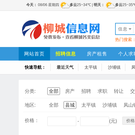
信息
热门搜索
网站首页
招聘信息
房产租售
个人求
快速导航：
最近天气
太平镇
沙埔镇
分类:
全部
房产
招聘
求职
转让
交
地区:
全部
县城
太平镇
沙埔镇
凤山
价格：
价格
-
(元)