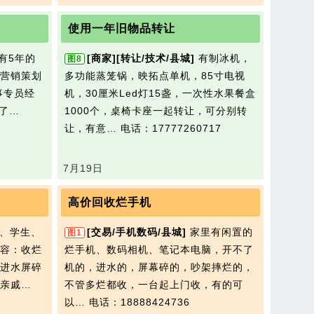
使用一年旧物品转让
有5年的
[商家]
[转让/技术/县城]
有制冰机，
图8
营销策划
多功能蒸笼锅，映拓点单机，85寸电视
事专员经
机，30厘米Led灯15盏，一次性水果餐盒
为了…
1000个，桌椅卡座一起转让，可分别转
让，有意…
电话：17777260717
7月19日
高价回收烂手机
、学生、
[交易/手机数码/县城]
家里有闲置的
图1
容：收烂
烂手机、数码相机、笔记本电脑，开不了
进水屏碎
机的，进水的，屏幕碎的，吵架摔烂的，
亲戚…
不管多烂都收，一台起上门收，有的可
以…
电话：18888424736