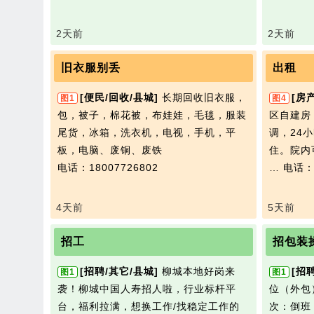
2天前
2天前
旧衣服别丢
出租
[便民/回收/县城]
长期回收旧衣服，
[房
图1
图4
包，被子，棉花被，布娃娃，毛毯，服装
区自建房
尾货，冰箱，洗衣机，电视，手机，平
调，24
板，电脑、废铜、废铁
住。院内
电话：18007726802
…
电话：1
4天前
5天前
招工
招包装
[招聘/其它/县城]
柳城本地好岗来
[招
图1
图1
袭！柳城中国人寿招人啦，行业标杆平
位（外包
台，福利拉满，想换工作/找稳定工作的
次：倒班 