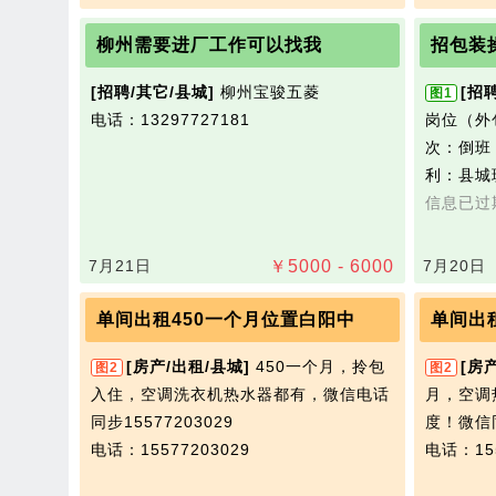
柳州需要进厂工作可以找我
招包装
[招聘/其它/县城]
柳州宝骏五菱
[招
图1
电话：13297727181
岗位（外
次：倒班 
利：县城
信息已过
7月21日
￥
5000 - 6000
7月20日
单间出租450一个月位置白阳中
单间出
[房产/出租/县城]
450一个月，拎包
[房
图2
图2
入住，空调洗衣机热水器都有，微信电话
月，空调
同步15577203029
度！微信同
电话：15577203029
电话：155