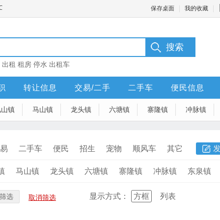
保存桌面
我的收藏
：
出租
租房
停水
出租车
职
转让信息
交易/二手
二手车
便民信息
凤山镇
马山镇
龙头镇
六塘镇
寨隆镇
冲脉镇
易
二手车
便民
招生
宠物
顺风车
其它
镇
马山镇
龙头镇
六塘镇
寨隆镇
冲脉镇
东泉镇
显示方式：
方框
列表
筛选
取消筛选