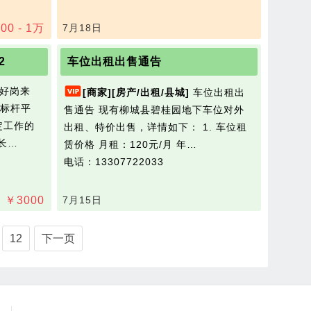
00 - 1
万
7月18日
2
车位出租出售通告
好岗来
[商家]
[房产/出租/县城]
车位出租出
标杆平
售通告 现有柳城县碧桂园地下车位对外
定工作的
出租、特价出售，详情如下： 1. 车位租
店长…
赁价格 月租：120元/月 年…
电话：13307722033
￥
3000
7月15日
12
下一页