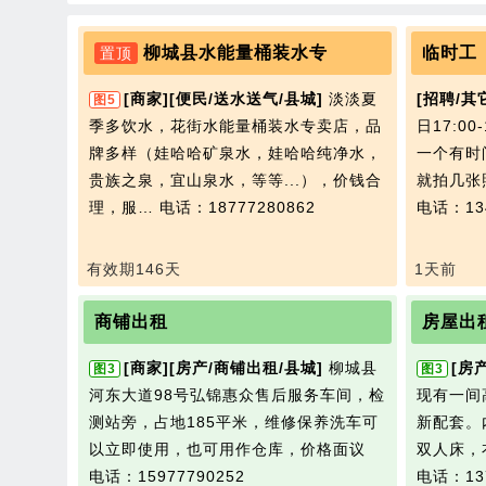
柳城县水能量桶装水专
临时工
置顶
[商家]
[便民/送水送气/县城]
淡淡夏
[招聘/其
图5
季多饮水，花街水能量桶装水专卖店，品
日17:00
牌多样（娃哈哈矿泉水，娃哈哈纯净水，
一个有时
贵族之泉，宜山泉水，等等...），价钱合
就拍几张
理，服…
电话：18777280862
电话：134
有效期146天
1天前
商铺出租
房屋出
[商家]
[房产/商铺出租/县城]
柳城县
[房
图3
图3
河东大道98号弘锦惠众售后服务车间，检
现有一间
测站旁，占地185平米，维修保养洗车可
新配套。
以立即使用，也可用作仓库，价格面议
双人床，
电话：15977790252
电话：137