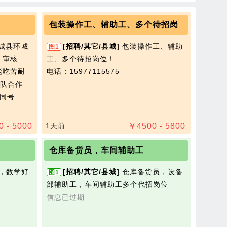
包装操作工、辅助工、多个待招岗
城县环城
[招聘/其它/县城]
包装操作工、辅助
图1
；审核
工、多个待招岗位！
能吃苦耐
电话：15977115575
队合作
信同号
0 - 5000
1天前
￥
4500 - 5800
仓库备货员，车间辅助工
，数学好
[招聘/其它/县城]
仓库备货员，设备
图1
部辅助工，车间辅助工多个代招岗位
信息已过期