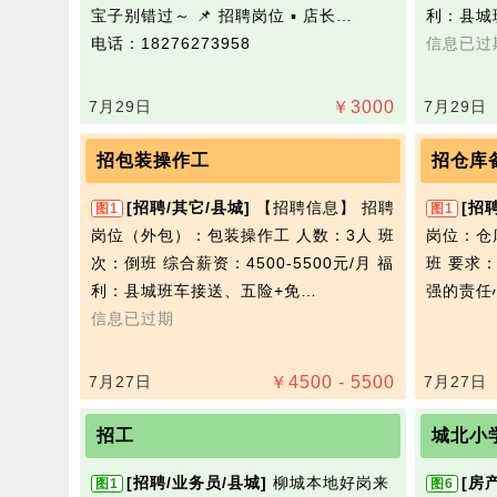
宝子别错过～ 📌 招聘岗位 ▪️ 店长…
利：县城
电话：18276273958
信息已过
7月29日
￥
3000
7月29日
招包装操作工
招仓库
[招聘/其它/县城]
【招聘信息】 招聘
[招
图1
图1
岗位（外包）：包装操作工 人数：3人 班
岗位：仓
次：倒班 综合薪资：4500-5500元/月 福
班 要求
利：县城班车接送、五险+免…
强的责任
信息已过期
7月27日
￥
4500 - 5500
7月27日
招工
城北小
[招聘/业务员/县城]
柳城本地好岗来
[房
图1
图6