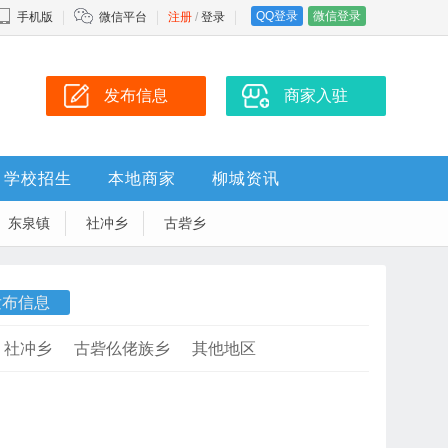
QQ登录
微信登录
手机版
微信平台
注册
/
登录
发布信息
商家入驻
学校招生
本地商家
柳城资讯
东泉镇
社冲乡
古砦乡
发布信息
社冲乡
古砦仫佬族乡
其他地区