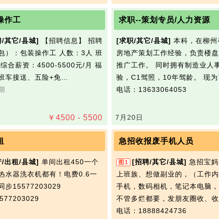
操作工
求职--策划专员/人力资源
聘/其它/县城]
【招聘信息】 招聘
[求职/其它/县城]
本科，在柳州
包）：包装操作工 人数：3人 班
房地产策划工作经验，负责楼盘
综合薪资：4500-5500元/月 福
推广工作。 同时拥有制造业人
班车接送、五险+免…
验，C1驾照，10年驾龄。 现
期
电话：13633064053
￥
4500 - 5500
7月20日
租
急招收报废手机人员
产/出租/县城]
单间出租450一个
[招聘/其它/县城]
急招宝妈
图1
热水器洗衣机都有！电费0.6一
上班族、想做副业的，（工作内
步15577203029
手机，数码相机，笔记本电脑，
77203029
不管多烂都要，发朋友圈收、收
电话：18888424736