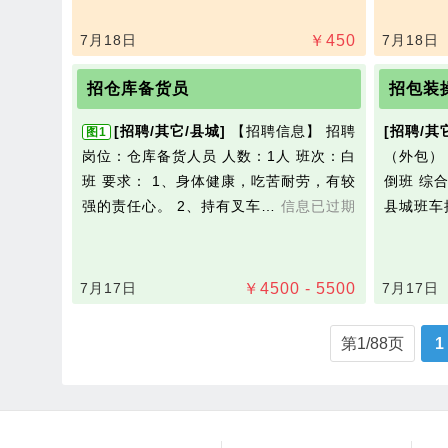
7月18日
￥
450
7月18日
招仓库备货员
招包装
[招聘/其它/县城]
【招聘信息】 招聘
[招聘/其
图1
岗位：仓库备货人员 人数：1人 班次：白
（外包）
班 要求： 1、身体健康，吃苦耐劳，有较
倒班 综合
强的责任心。 2、持有叉车…
信息已过期
县城班车
7月17日
￥
4500 - 5500
7月17日
第1/88页
1