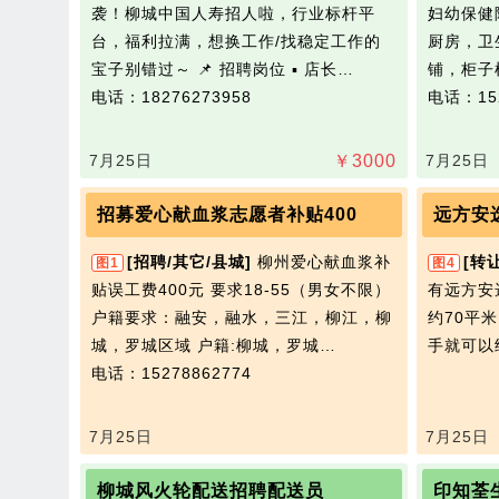
袭！柳城中国人寿招人啦，行业标杆平
妇幼保健
台，福利拉满，想换工作/找稳定工作的
厨房，卫
宝子别错过～ 📌 招聘岗位 ▪️ 店长…
铺，柜子
电话：18276273958
电话：152
7月25日
￥
3000
7月25日
招募爱心献血浆志愿者补贴400
远方安
[招聘/其它/县城]
柳州爱心献血浆补
[转
图1
图4
贴误工费400元 要求18-55（男女不限）
有远方安
户籍要求：融安，融水，三江，柳江，柳
约70平
城，罗城区域 户籍:柳城，罗城…
手就可以
电话：15278862774
7月25日
7月25日
柳城风火轮配送招聘配送员
印知荃