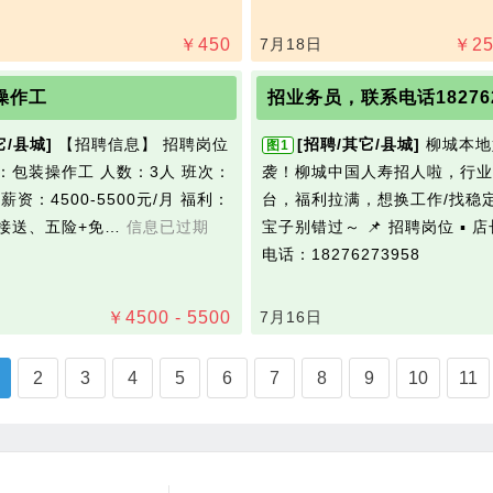
￥
450
7月18日
￥
25
操作工
招业务员，联系电话18276
它/县城]
【招聘信息】 招聘岗位
[招聘/其它/县城]
柳城本地
图1
：包装操作工 人数：3人 班次：
袭！柳城中国人寿招人啦，行业
薪资：4500-5500元/月 福利：
台，福利拉满，想换工作/找稳
接送、五险+免…
信息已过期
宝子别错过～ 📌 招聘岗位 ▪️ 
电话：18276273958
￥
4500 - 5500
7月16日
2
3
4
5
6
7
8
9
10
11