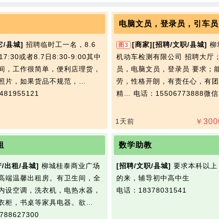
电脑文员，登录员，引车员
它/县城]
招聘临时工一名，8.6
[商家]
[招聘/文职/县城]
柳
图3
-17:30或者8.7日8:30-9:00其中
机动车检测有限公司 招聘大厅
间，工作很简单，便利店理货，
员，电脑文员，登录员 要求；
照片，如果货品不规范，…
劳，性格开朗，有责任心，有团
81955121
精…
电话：15506773888微
1天前
￥
300
租
数学助教
产/出租/县城]
柳城桂泰商业广场
[招聘/文职/县城]
要求本科以上
高端温馨出租房。有卫生间，全
的来，辅导初中高中生
内设空调，洗衣机，电热水器，
电话：18378031541
衣柜，书桌等家具电器。欲…
88627300