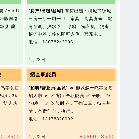
Join U
[房产/出租/县城]
有房出租：柳城商贸城
经理/网络
三房一厅一厨一卫，家具、厨具齐全，配
城县 薪
有空调、热水器 ，冰箱、洗衣机、消毒
柜等电器，拎包即可入住。联系电…
电话：18078243096
7月23日
啦
招全职能员
一鸣零食店
[招聘/营业员/县城]
🔥 柳城赵一鸣零食店
全职，25-
招人啦 🔥 📌 招：全职能员 ✅ 全职，25-
真，待人热
40岁， ✅ 吃苦耐劳，工作认真，待人热
情，有责任心，执行…
电话：18178826092
0 - 3500
7月22日
￥
2800 - 3500