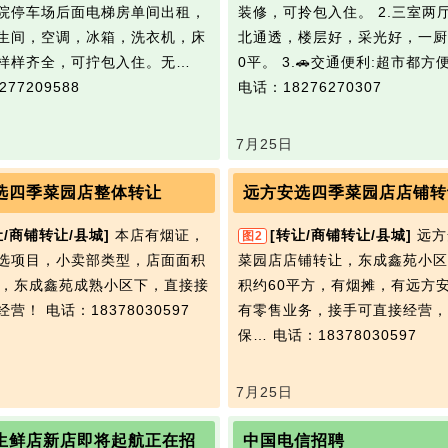
院停车场后面电梯房单间出租，
装修，可拎包入住。 2.三室两
生间，空调，冰箱，洗衣机，床
北通透，楼层好，采光好，一厨
样样齐全，可拧包入住。无…
0平。 3.🚗交通便利:超市都方
77209588
电话：18276270307
7月25日
选四季菜园店整体转让
远方安选四季菜园店店铺转
让/商铺转让/县城]
本店有烟证，
[转让/商铺转让/县城]
远方
图2
选项目，小卖部类型，店面面积
菜园店店铺转让，东成鑫苑小区
米，东成鑫苑成熟小区下，直接接
积约60平方，有烟摊，有远方
经营！
电话：18378030597
有零售业务，接手可直接经营，
保…
电话：18378030597
7月25日
生鲜店新店即将起航正在招
中国电信招聘