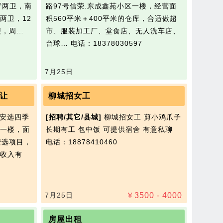
厅两卫，南
路97号信荣.东成鑫苑小区一楼，经营面
两卫，12
积560平米＋400平米的仓库，合适做超
便，周…
市、服装加工厂、堂食店、无人洗车店、
台球…
电话：18378030597
7月25日
让
柳城招女工
安选四季
[招聘/其它/县城]
柳城招女工 剪小鸡爪子
一楼，面
长期有工 包中饭 可提供宿舍 有意私聊
安选项目，
电话：18878410460
收入有
7月25日
￥
3500 - 4000
房屋出租