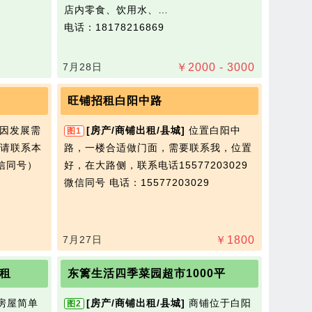
店内零食、饮用水、…
电话：18178216869
7月28日
￥
2000 - 3000
旺铺招租白阳中路
因发展需
[房产/商铺出租/县城]
位置白阳中
图1
请联系本
路，一楼合适做门面，需要联系我，位置
微信同号）
好，在大路侧，联系电话15577203029
微信同号
电话：15577203029
7月27日
￥
1800
租
东篱生活四季菜园超市1000平
.房屋简单
[房产/商铺出租/县城]
商铺位于白阳
图2