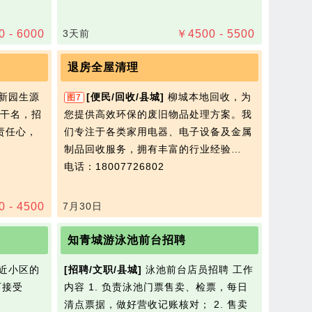
0 - 6000
3天前
￥
4500 - 5500
退房全屋清理
新园生源
[便民/回收/县城]
柳城本地回收，为
图7
干名，招
您提供高效环保的废旧物品处理方案。我
有责任心，
们专注于各类家用电器、电子设备及金属
制品回收服务，拥有丰富的行业经验…
电话：18007726802
0 - 4500
7月30日
知青城游泳池前台招聘
近小区的
[招聘/文职/县城]
泳池前台店员招聘 工作
可接受
内容 1. 负责泳池门票售卖、检票，每日
清点票据，做好营收记账核对； 2. 售卖