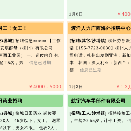
1月8日
￥
400
男工！女工！
渡洋人力广西海外招聘中心
它/县城]
招聘信息📣📣📣 【工作
[招聘/其它/沙埔镇]
柳州劳务派
 安琪‭酵母（柳州）有限公司
话【155-7723-0030】柳州
河西工业园） 一、岗位内容 包
司电话，柳州出发到亚洲：新加
配工5名，男…
信息已过期
本：韩国：澳大利亚：新西兰：
德…
信息已过期
￥
4000 - 5000
1月3日
￥
1.3
田药业招聘
航宇汽车零部件有限公司
人/县城]
柳城日田药业 岗位要
[招聘/工人/沙埔镇]
招聘接角工
分20人，45岁以下，女工。 泡罩
，年龄20-55岁，计件工资。
5岁以下，男女不限。 包衣2人，