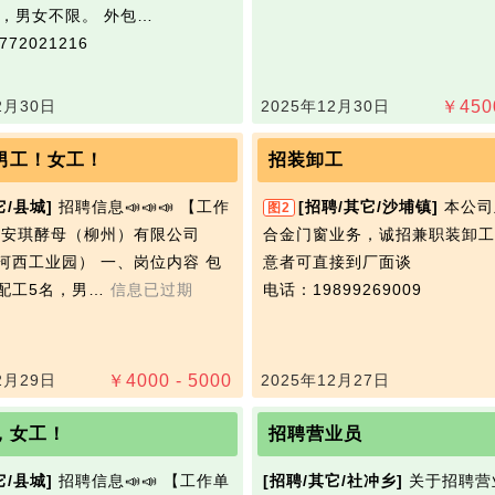
下，男女不限。 外包…
72021216
2月30日
2025年12月30日
￥
450
男工！女工！
招装卸工
它/县城]
招聘信息📣📣📣 【工作
[招聘/其它/沙埔镇]
本公司
图2
 安琪‭酵母（柳州）有限公司
合金门窗业务，诚招兼职装卸工
河西工业园） 一、岗位内容 包
意者可直接到厂面谈
配工5名，男…
信息已过期
电话：19899269009
2月29日
￥
4000 - 5000
2025年12月27日
，女工！
招聘营业员
它/县城]
招聘信息📣📣 【工作单
[招聘/其它/社冲乡]
关于招聘营