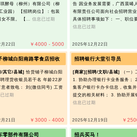
安琪‭酵母（柳州）有限公司（柳
告 因业务发展需要，广西晨晞
工业园） 【招聘岗位】：包装
有限责任公司面向社会招聘营业
男女不限。 【…
信息已过期
具体招聘事项如下： 一、职位
信息已过期
2月22日
￥
4000 - 5000
2025年12月22日
子柳城白阳南路零食店招收
招聘银行大堂引导员
聘/其它/县城]
恰货铺子柳城白阳
[商家]
[招聘/文职/县城]
（一）
招聘理货收银员若干名 年龄22岁
1. 协助办理银行卡业务服务； 2
有意者致电： 刘(微信同号) 工资
集客户银行卡办卡信息，收集并
息已过期
提交的相关材料； 3. 协助开展
信息已过期
2月21日
￥
3000 - 4000
2025年12月19日
￥
250
车零部件有限公司
招兵买马！