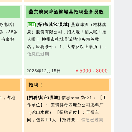
燕京漓泉啤酒柳城县招聘业务员数
[招聘/其它/县城]
燕京啤酒（桂林漓
图1
岁～38岁
泉）股份有限公司，招人啦！招人啦！招
人啦！ 柳州市柳城县诚聘业务精英数
名，应聘条件： 1、大专及以上学历（…
信息已过期
2025年12月15日
￥
5000 - 8000
招聘！
半，占地
[招聘/其它/县城]
信息📣📣 岗位1： 【工
作单位】： 安琪酵母四塘分公司肥料厂
（尧山水库） 【招聘岗位】：干燥车
间，包装工1人 【招聘要…
信息已过期