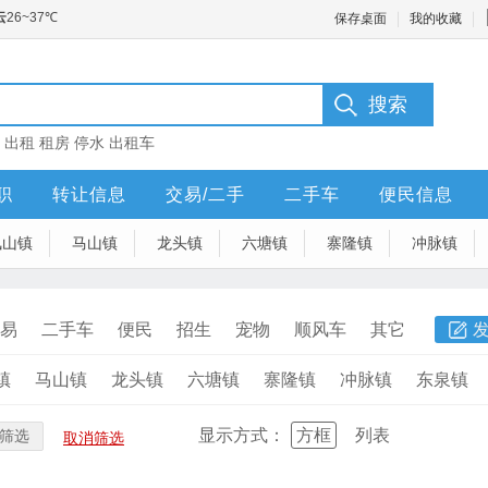
保存桌面
我的收藏
：
出租
租房
停水
出租车
职
转让信息
交易/二手
二手车
便民信息
凤山镇
马山镇
龙头镇
六塘镇
寨隆镇
冲脉镇
易
二手车
便民
招生
宠物
顺风车
其它
镇
马山镇
龙头镇
六塘镇
寨隆镇
冲脉镇
东泉镇
显示方式：
方框
列表
筛选
取消筛选