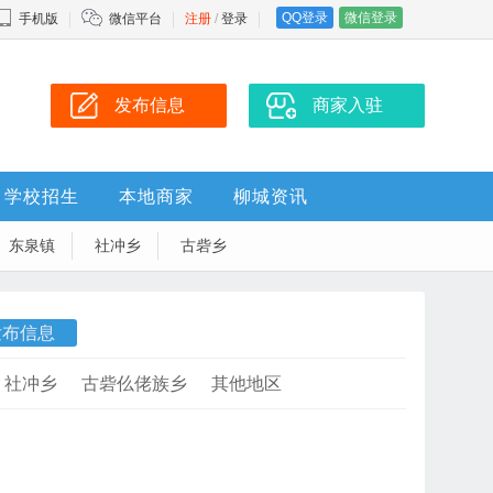
QQ登录
微信登录
手机版
微信平台
注册
/
登录
发布信息
商家入驻
学校招生
本地商家
柳城资讯
东泉镇
社冲乡
古砦乡
发布信息
社冲乡
古砦仫佬族乡
其他地区