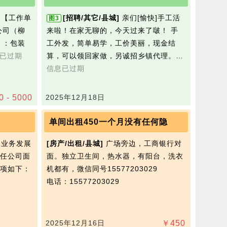
 【工作单
[招聘/其它/县城]
亲们[愉快]手工活
图3
公司（柳
来啦！在家无聊的，今天过来了啵！ 手
】：包装
工外发，简单易学，工价美丽，现金结
已过期
算，可以领回家做，另诚招乡镇代理。…
信息已过期
0 - 5000
2025年12月18日
单间出租450一个月没有任何隐
因业务发展
[房产/出租/县城]
广场旁边，工商银行对
任公司面
面。独立卫生间，热水器，有阳台，洗衣
项如下：
机都有，微信同号15577203029
…
电话：15577203029
2025年12月16日
￥
450