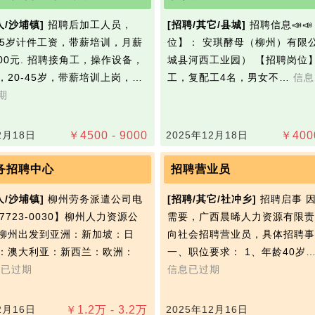
人/沙埔镇]
招聘后加工人员，
[招聘/其它/县城]
招聘信息📣
-45岁计件工资，带薪培训，月薪
位】： 安琪‭酵母（柳州）有限
6000元. 招聘接角工，操作设备，
城县河西工业园） 【招聘岗位
，20-45岁，带薪培训上岗，…
工，复配工4名，男女不…
信息
期
2月18日
￥
4500 - 9000
2025年12月18日
￥
400
务招聘中心
招聘营业员
人/沙埔镇]
柳州劳务派遣公司电
[招聘/其它/社冲乡]
招聘启事 
-7723-0030】柳州人力资源公
需要，广西晨晞人力资源有限责
柳州出发到亚洲：新加坡：日
向社会招聘营业员，具体招聘事
：澳大利亚：新西兰：欧洲：
一、职位要求： 1、年龄40岁
息已过期
信息已过期
2月16日
￥
1.2
万
- 3.2
万
2025年12月16日