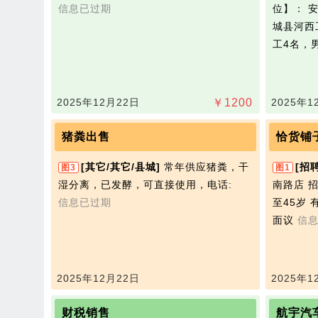
信息已过期
位】： 
城县河西
工4名，
2025年12月22日
￥
1200
2025年1
猪粪出售
恰货铺
[其它/其它/县城]
常年供应猪粪，干
[招
图3
图1
湿分离，已发酵，可直接使用，电话:
南路店 
信息已过期
至45岁 
面议
信
2025年12月22日
2025年1
财税销售
航宇汽