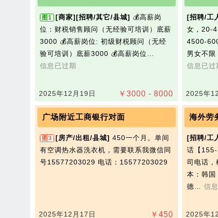
[商家]
[招聘/其它/县城]
💰‌高薪岗
[招聘/工
图1
位‌：财税销售顾问（无经验可培训）底薪
女，20
3000 💰高薪岗位: 初级财税顾问（无经
4500-
验可培训）底薪3000 💰高薪岗位…
男女不限
信息已过期
信息已过
2025年12月19日
￥
3000 - 8000
2025年1
广场附近工商银行对面
海外劳
[房产/出租/县城]
450一个月。单间
[招聘/工
图3
有空调热水器洗衣机，需要联系我微信同
话【155
号15577203029
电话：15577203029
司电话，
本：韩国
德…
信
2025年12月17日
￥
450
2025年1