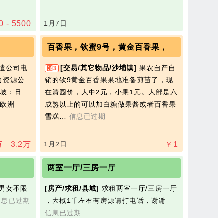
0 - 5500
1月7日
百香果，钦蜜9号，黄金百香果，
遣公司电
[交易/其它物品/沙埔镇]
果农自产自
图3
人力资源公
销的钦9黄金百香果果地准备剪苗了，现
坡：日
在清园价，大中2元，小果1元。大部是六
欧洲：
成熟以上的可以加白糖做果酱或者百香果
雪糕…
信息已过期
万
- 3.2
万
1月2日
￥
1
两室一厅/三房一厅
男女不限
[房产/求租/县城]
求租两室一厅/三房一厅
信息已过期
，大概1千左右有房源请打电话，谢谢
信息已过期