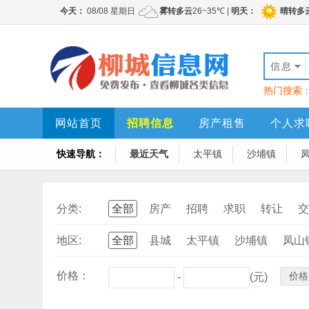
信息
热门搜索
网站首页
招聘信息
房产租售
个人求
快速导航：
最近天气
太平镇
沙埔镇
分类:
全部
房产
招聘
求职
转让
交
地区:
全部
县城
太平镇
沙埔镇
凤山
价格：
价格
-
(元)