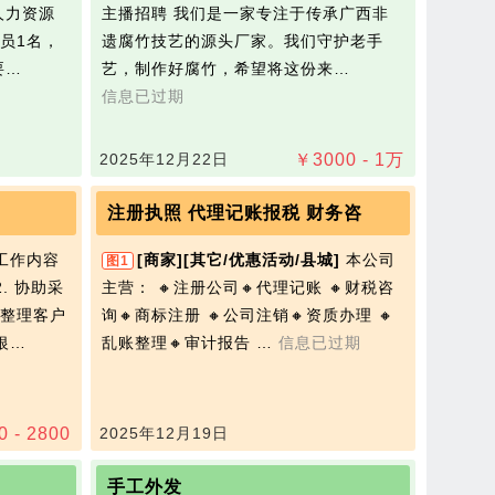
人力资源
主播招聘 我们是一家专注于传承广西非
员1名，
遗腐竹技艺的源头厂家。我们守护老手
要…
艺，制作好腐竹，希望将这份来…
信息已过期
2025年12月22日
￥
3000 - 1
万
注册执照 代理记账报税 财务咨
工作内容
[商家]
[其它/优惠活动/县城]
本公司
图1
. 协助采
主营： 🔸注册公司🔸代理记账 🔸财税咨
整理客户
询🔸商标注册 🔸公司注销🔸资质办理 🔸
银…
乱账整理🔸审计报告 …
信息已过期
0 - 2800
2025年12月19日
手工外发