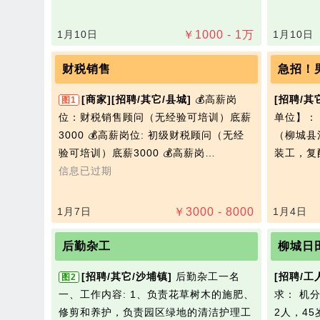
1月10日
￥
1000 - 1
万
1月10日
财税销售
急招！
[商家]
[招聘/其它/县城]
💰‌高薪岗
[招聘/其
图1
位‌：财税销售顾问（无经验可培训）底薪
单位】：
3000 💰高薪岗位: 初级财税顾问（无经
（柳城县
验可培训）底薪3000 💰高薪岗…
装工，复
信息已过期
1月7日
￥
3000 - 8000
1月4日
后勤杂工
柳城日
[招聘/其它/沙埔镇]
后勤杂工一名
[招聘/工
图2
一、工作内容: 1、负责花草树木的施肥、
求： 机
修剪和养护，负责园区绿地的清洁护理工
2人，4