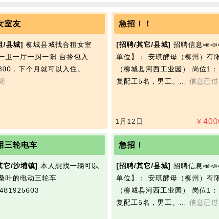
女室友
急招！！
租/县城]
柳城县城找合租女室
[招聘/其它/县城]
招聘信息📣📣
一卫一厅一厨一阳 台拎包入
单位】： 安琪‭酵母（柳州）有
800，下个月就可以入住。
（柳城县河西工业园） 岗位1：
期
复配工5名，男工。…
信息已过
1月12日
￥
400
用三轮电车
急招！
其它/沙埔镇]
本人想找一辆可以
[招聘/其它/县城]
招聘信息📣📣
桑叶的电动三轮车
单位】： 安琪‭酵母（柳州）有
81925603
（柳城县河西工业园） 岗位1：
复配工5名，男工。…
信息已过