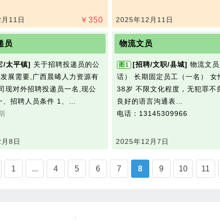
2月11日
￥
350
2025年12月11日
递员
物流文员
它/太平镇]
关于招聘投递员的公
[招聘/文职/县城]
物‮文流‬员（业务电
图1
务发展需要,广西晨晞人力资源有
话） 长期固定员工（一名） 女性
司现对外招聘投递员一名,现公
38岁 不限文化程度，无‮罪犯‬不良记录 有
 一、招聘人员条件 1、…
良好的‮言语‬沟通表…
期
电话：13145309966
2月8日
2025年12月7日
1
...
4
5
6
7
8
9
10
11