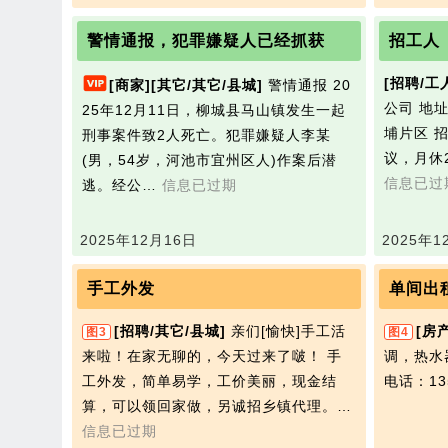
警情通报，犯罪嫌疑人已经抓获
招工人
[招聘/工
[商家]
[其它/其它/县城]
警情通报 20
公司 地
25年12月11日，柳城县马山镇发生一起
埔片区 
刑事案件致2人死亡。犯罪嫌疑人李某
议，月休
(男，54岁，河池市宜州区人)作案后潜
信息已过
逃。经公…
信息已过期
2025年12月16日
2025年1
手工外发
单间出
[招聘/其它/县城]
亲们[愉快]手工活
[房
图3
图4
来啦！在家无聊的，今天过来了啵！ 手
调，热水
工外发，简单易学，工价美丽，现金结
电话：135
算，可以领回家做，另诚招乡镇代理。…
信息已过期