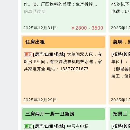
作。 2、厂区物料的整理：生产拆掉…
45岁以
信息已过期
电话：177
2025年12月31日
￥
2800 - 3500
2025年1
住房出租
急聘，
[房产/出租/县城]
大单间双人床，有
[招聘/其
图5
厨房卫生间，有空调洗衣机电热水器，家
单位】：
具家电齐全
电话：13377071677
（柳城县
装工，复
2025年12月29日
2025年1
三房两厅一厨一卫新房
招男工
[房产/出租/县城]
中层有电梯
[招聘/其
图2