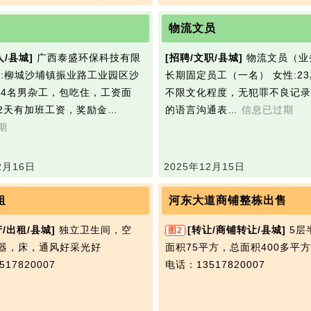
物流文员
人/县城]
广西泰盛环保科技有限
[招聘/文职/县城]
物‮文流‬员（业务电话）
址:柳城沙埔镇振业路工业园区沙
长期固定员工（一名） 女性:23
招4名男杂工，包吃住，工资面
不限文化程度，无‮罪犯‬不良记录 有良好
2天有加班工资，奖励金…
的‮言语‬沟通表…
信息已过期
期
2月16日
2025年12月15日
租
河东大道商铺整栋出售
产/出租/县城]
独立卫生间，空
[转让/商铺转让/县城]
5层
图2
器，床，通风好采光好
面积75平方，总面积400多平方
17820007
电话：13517820007