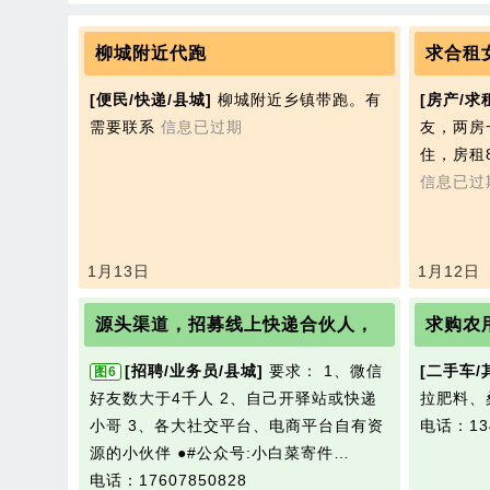
柳城附近代跑
求合租
[便民/快递/县城]
柳城附近乡镇带跑。有
[房产/求
需要联系
信息已过期
友，两房
住，房租
信息已过
1月13日
1月12日
源头渠道，招募线上快递合伙人，
求购农
[招聘/业务员/县城]
要求： 1、微信
[二手车/
图6
好友数大于4千人 2、自己开驿站或快递
拉肥料、
小哥 3、各大社交平台、电商平台自有资
电话：134
源的小伙伴 ●#公众号:小白菜寄件…
电话：17607850828