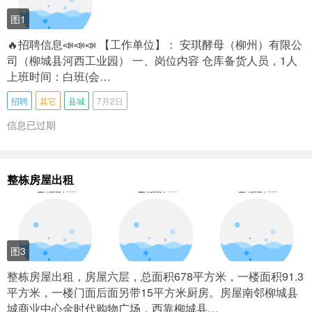
图1
🔥招聘信息📣📣📣 【工作单位】： 安琪‭酵母（柳州）有限公
司（柳城县河西工业园） 一、岗位内容 仓库备货人员，1人
上班时间：白班(会…
招聘
其它
县城
7月2日
信息已过期
整栋房屋出租
图3
整栋房屋出租，房屋六层，总面积678平方米，一楼面积91.3
平方米，一楼门面后面另带15平方米厨房。房屋南邻柳城县
城商业中心金时代购物广场，西靠柳城县…