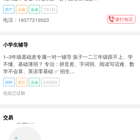
房产
出租
县城
7月1日
拨打电话
电话：19377219023
小学生辅导
1–3年级基础差专属一对一辅导 孩子一二三年级跟不上、学
不懂、基础薄弱？ 专治：拼音差、字词弱、阅读写话难、数
学不会算、英语零基础 ✅ 招生…
招聘
其它
县城
6月30日
信息已过期
交易